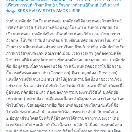
เขียน
ปรึกษาการรับทำวิทยานิพนธ์ ปรึกษาการทำดุษฎีนิพนธ์ รับวิเคราะห์
บทคัดย่อ
ข้อมูล SPSS EVIEW STATA AMOS LISREL
ภาษา
ไทย
รับทำบทคัดย่อ รับเขียนบทคัดย่อ บทคัดย่อวิจัย บทคัดย่อวิทยานิพนธ์
ภาษา
บริษัทรับทำวิจัย รับวิเคราะห์ข้อมูลทุกโปรแกรม รับทำบทคัดย่อ รับ
อังกฤษ
เขียนบทคัดย่อ บทคัดย่อวิทยานิพนธ์ บทคัดย่อวิจัย ภาษาไทย ภาษา
อังกฤษ ให้บริการ รับทำบทคัดย่อ รับเขียนบทคัดย่อ ภาษาไทย ภาษา
อังกฤษ รับเขียบทคัดย่อสำหรับงานวิทยานิพนธ์ รับทำบทคัดย่อสำหรับ
การทำวิจัยทุกประเภท คุณภาพดีเยี่ยม เวลารวดเร็ว ถูกต้องตามหลัก
วิชาการ สถิติ และรูปแบบการเขียนบทคัดย่อมาตรฐานสากล บทคัดย่อ
คือ ข้อมูลสรุปเนื้อหาของงานวิจัย การเขียนบทคัดย่อควรใช้ข้อความ
สั้น กระทัดรัดและกระชับ (Concision) มีความถูกต้อง (Precision)
และมีความชัดเจน (Clarity) ทำให้ผู้อ่านทราบถึงเนื้อหาของงานวิจัย
อย่างรวดเร็ว และอ่านได้เข้าใจโดยไม่ต้องไปอ่านจากที่อื่นอีก โดยเมื่อ
ผู้อ่านๆบทคัดย่อจบแล้ว ต้องมองภาพรวมของงานวิจัยได้ บทคัดย่อ
(Abstract) หมายถึง ส่วนที่แสดงเนื้อหาสำคัญของเอกสารโดยย่อ โดย
ทั่วไปมักจะเขียนอยู่ต่อจากชื่อเรื่อง บทคัดย่อมักจะมีลักษณะดังนี้คือ
1.บทคัดย่อมาก่อนคำนำ และแยกให้ออกระหว่างคำนำกับบทคัดย่อ
2.ย่อทุกๆส่วน โดยเขียนสิ่งที่ผู้อ่านควรได้ทราบจากงานของเราโดย
ควรเรียงลำดับเช่นเดียวกับใน เนื้อหางานวิจัย 3.เมื่อผู้อ่านๆบทคัดย่อ
จบแล้ว ต้องมองภาพรวมของงานวิจัยเรื่องนั้นๆออก ส่วนรายละเอียด