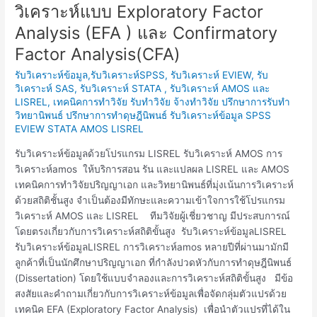
วิเคราะห์
วิเคราะห์แบบ Exploratory Factor
amos
Analysis (EFA ) และ Confirmatory
และ
lisrel
Factor Analysis(CFA)
ที่
รับวิเคราะห์ข้อมูล,รับวิเคราะห์SPSS, รับวิเคราะห์ EVIEW, รับ
ใช้
วิเคราะห์ SAS, รับวิเคราะห์ STATA , รับวิเคราะห์ AMOS และ
การ
LISREL
,
เทคนิคการทำวิจัย รับทำวิจัย จ้างทำวิจัย ปรึกษาการรับทำ
วิเคราะห์
วิทยานิพนธ์ ปรึกษาการทำดุษฎีนิพนธ์ รับวิเคราะห์ข้อมูล SPSS
แบบ
EVIEW STATA AMOS LISREL
Exploratory
รับวิเคราะห์ข้อมูลด้วยโปรแกรม LISREL รับวิเคราะห์ AMOS การ
Factor
วิเคราะห์amos ให้บริการสอน รัน และแปลผล LISREL และ AMOS
Analysis
เทคนิคการทำวิจัยปริญญาเอก และวิทยานิพนธ์ที่มุ่งเน้นการวิเคราะห์
(EFA
ด้วยสถิติชั้นสูง จำเป็นต้องมีทักษะและความเข้าใจการใช้โปรแกรม
)
วิเคราะห์ AMOS และ LISREL ทีมวิจัยผู้เชี่ยวชาญ มีประสบการณ์
และ
โดยตรงเกี่ยวกับการวิเคราะห์สถิติขั้นสูง รับวิเคราะห์ข้อมูลLISREL
Confirmatory
รับวิเคราะห์ข้อมูลLISREL การวิเคราะห์amos หลายปีที่ผ่านมามักมี
Factor
ลูกค้าที่เป็นนักศึกษาปริญญาเอก ที่กำลังปวดหัวกับการทำดุษฎีนิพนธ์
Analysis(CFA)
(Dissertation) โดยใช้แบบจำลองและการวิเคราะห์สถิติขั้นสูง มีข้อ
สงสัยและคำถามเกี่ยวกับการวิเคราะห์ข้อมูลเพื่อจัดกลุ่มตัวแปรด้วย
เทคนิค EFA (Exploratory Factor Analysis) เพื่อนำตัวแปรที่ได้ใน