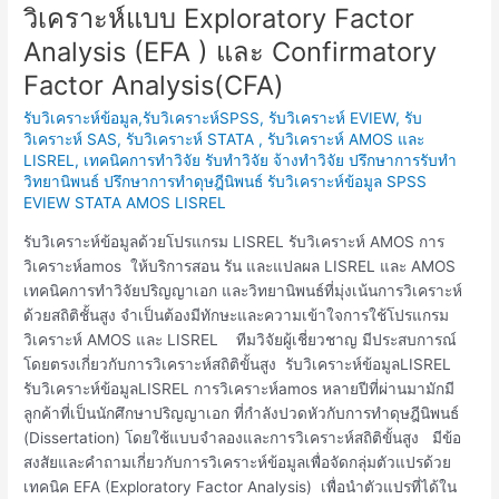
วิเคราะห์
วิเคราะห์แบบ Exploratory Factor
amos
Analysis (EFA ) และ Confirmatory
และ
lisrel
Factor Analysis(CFA)
ที่
รับวิเคราะห์ข้อมูล,รับวิเคราะห์SPSS, รับวิเคราะห์ EVIEW, รับ
ใช้
วิเคราะห์ SAS, รับวิเคราะห์ STATA , รับวิเคราะห์ AMOS และ
การ
LISREL
,
เทคนิคการทำวิจัย รับทำวิจัย จ้างทำวิจัย ปรึกษาการรับทำ
วิเคราะห์
วิทยานิพนธ์ ปรึกษาการทำดุษฎีนิพนธ์ รับวิเคราะห์ข้อมูล SPSS
แบบ
EVIEW STATA AMOS LISREL
Exploratory
รับวิเคราะห์ข้อมูลด้วยโปรแกรม LISREL รับวิเคราะห์ AMOS การ
Factor
วิเคราะห์amos ให้บริการสอน รัน และแปลผล LISREL และ AMOS
Analysis
เทคนิคการทำวิจัยปริญญาเอก และวิทยานิพนธ์ที่มุ่งเน้นการวิเคราะห์
(EFA
ด้วยสถิติชั้นสูง จำเป็นต้องมีทักษะและความเข้าใจการใช้โปรแกรม
)
วิเคราะห์ AMOS และ LISREL ทีมวิจัยผู้เชี่ยวชาญ มีประสบการณ์
และ
โดยตรงเกี่ยวกับการวิเคราะห์สถิติขั้นสูง รับวิเคราะห์ข้อมูลLISREL
Confirmatory
รับวิเคราะห์ข้อมูลLISREL การวิเคราะห์amos หลายปีที่ผ่านมามักมี
Factor
ลูกค้าที่เป็นนักศึกษาปริญญาเอก ที่กำลังปวดหัวกับการทำดุษฎีนิพนธ์
Analysis(CFA)
(Dissertation) โดยใช้แบบจำลองและการวิเคราะห์สถิติขั้นสูง มีข้อ
สงสัยและคำถามเกี่ยวกับการวิเคราะห์ข้อมูลเพื่อจัดกลุ่มตัวแปรด้วย
เทคนิค EFA (Exploratory Factor Analysis) เพื่อนำตัวแปรที่ได้ใน