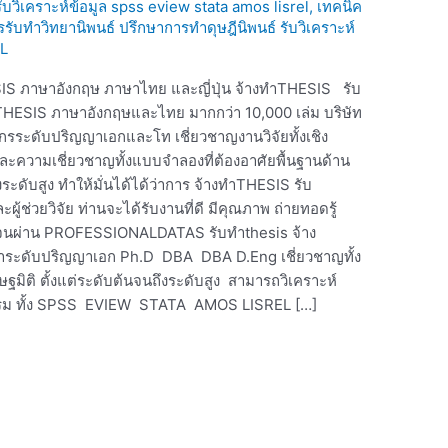
 รับวิเคราะห์ข้อมูล spss eview stata amos lisrel
,
เทคนิค
ารรับทำวิทยานิพนธ์ ปรึกษาการทำดุษฎีนิพนธ์ รับวิเคราะห์
L
IS ภาษาอังกฤษ ภาษาไทย และญี่ปุ่น จ้างทำTHESIS รับ
ESIS ภาษาอังกฤษและไทย มากกว่า 10,000 เล่ม บริษัท
ากรระดับปริญญาเอกและโท เชี่ยวชาญงานวิจัยทั้งเชิง
ละความเชี่ยวชาญทั้งแบบจำลองที่ต้องอาศัยพื้นฐานด้าน
งระดับสูง ทำให้มั่นได้ได้ว่าการ จ้างทำTHESIS รับ
้ช่วยวิจัย ท่านจะได้รับงานที่ดี มีคุณภาพ ถ่ายทอดรู้
านจนผ่าน PROFESSIONALDATAS รับทำthesis จ้าง
าขาระดับปริญญาเอก Ph.D DBA DBA D.Eng เชี่ยวชาญทั้ง
ษฐมิติ ตั้งแต่ระดับต้นจนถึงระดับสูง สามารถวิเคราะห์
กรม ทั้ง SPSS EVIEW STATA AMOS LISREL […]