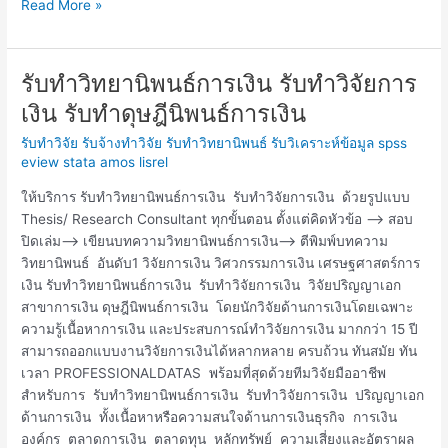
Read More »
รับทำวิทยานิพนธ์การเงิน รับทำวิจัยการ
รับ
ทำ
เงิน รับทำดุษฎีนิพนธ์การเงิน
วิทยานิพนธ์
รับทำวิจัย รับจ้างทำวิจัย รับทำวิทยานิพนธ์ รับวิเคราะห์ข้อมูล spss
การ
eview stata amos lisrel
เงิน
รับ
ให้บริการ รับทำวิทยานิพนธ์การเงิน รับทำวิจัยการเงิน ด้วยรูปแบบ
ทำ
Thesis/ Research Consultant ทุกขั้นตอน ตั้งแต่คิดหัวข้อ —> สอบ
วิจัย
ปิดเล่ม—> เขียนบทความวิทยานิพนธ์การเงิน—-> ตีพิมพ์บทความ
การ
วิทยานิพนธ์ อันดับ1 วิจัยการเงิน วิศวกรรมการเงิน เศรษฐศาสตร์การ
เงิน
เงิน รับทำวิทยานิพนธ์การเงิน รับทำวิจัยการเงิน วิจัยปริญญาเอก
รับ
สาขาการเงิน ดุษฎีนิพนธ์การเงิน โดยนักวิจัยด้านการเงินโดยเฉพาะ
ทำ
ความรู้เนื้อหาการเงิน และประสบการณ์ทำวิจัยการเงิน มากกว่า 15 ปี
ดุษฎีนิพนธ์
สามารถออกแบบงานวิจัยการเงินได้หลากหลาย ครบถ้วน ทันสมัย ทัน
การ
เวลา PROFESSIONALDATAS พร้อมที่สุดด้วยทีมวิจัยมืออาชีพ
เงิน
สำหรับการ รับทำวิทยานิพนธ์การเงิน รับทำวิจัยการเงิน ปริญญาเอก
ด้านการเงิน ทั้งเนื้อหาหรือความสนใจด้านการเงินธุรกิจ การเงิน
องค์กร ตลาดการเงิน ตลาดทุน หลักทรัพย์ ความเสี่ยงและอัตราผล