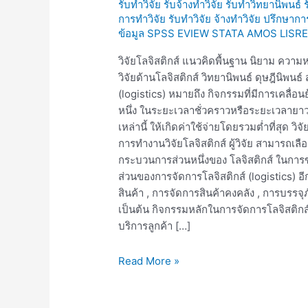
รับทำวิจัย รับจ้างทำวิจัย รับทำวิทยานิพนธ์
จิ
การทำวิจัย รับทำวิจัย จ้างทำวิจัย ปรึกษาก
สติ
ข้อมูล SPSS EVIEW STATA AMOS LISRE
กส์
วิทยา
วิจัยโลจิสติกส์ แนวคิดพื้นฐาน นิยาม ความ
นิ
วิจัยด้านโลจิสติกส์ วิทยานิพนธ์ ดุษฎีนิพนธ์
พนธ์โล
(logistics) หมายถึง กิจกรรมที่มีการเคลื่อนย้า
จิ
หนึ่ง ในระยะเวลาชั่วคราวหรือระยะเวลา
สติ
เหล่านี้ ให้เกิดค่าใช้จ่ายโดยรวมต่ำที่สุด วิจ
กส์
การทำงานวิจัยโลจิสติกส์ ผู้วิจัย สามารถเล
กระบวนการส่วนหนึ่งของ โลจิสติกส์ ในการขนส
ส่วนของการจัดการโลจิสติกส์ (logistics) อ
สินค้า , การจัดการสินค้าคงคลัง , การบรรจ
เป็นต้น กิจกรรมหลักในการจัดการโลจิสติ
บริการลูกค้า […]
Read More »