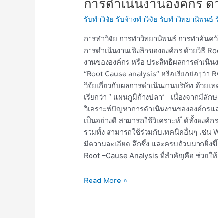
การดำเนินงานองค์กร ด้
ทำ
รับทำวิจัย รับจ้างทำวิจัย รับทำวิทยานิพนธ์
วิจัย
และ
การทำวิจัย การทำวิทยานิพนธ์ การทำค้นคว้า
การ
การดำเนินงานเชิงลึกขององค์กร ด้วยวิธี 
ทำ
งานขององค์กร หรือ ประสิทธิผลการดำเนินงานข
วิทยานิพนธ์
“Root Cause analysis” หรือเรียกย่อๆว่า 
เพื่อ
วิจัยเกี่ยวกับผลการดำเนินงานบริษัท ด้วยเท
วิเคราะห์
เรียกว่า ” แผนภูมิก้างปลา” เนื่องจากมีลั
ผล
วิเคราะห์ปัญหาการดำเนินงานขององค์กรแล
การ
เป็นอย่างดี สามารถใช้วิเคราะห์ได้ทั้งอง
ดำเนิน
รวมทั้ง สามารถใช้ร่วมกับเทคนิคอื่นๆ เช่น
งาน
มีความละเอียด ลึกซึ้ง และครบถ้วนมากยิ่งขึ
องค์กร
Root –Cause Analysis ที่สำคัญคือ ช่วยให
ด้วย
Root
Read More »
Cause
analysis