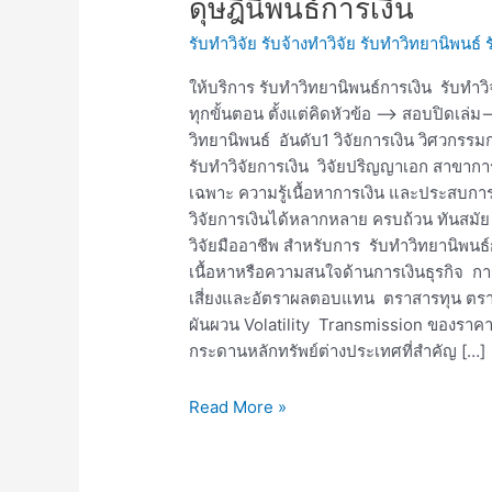
ดุษฎีนิพนธ์การเงิน
วิทยานิพนธ์
รับทำวิจัย รับจ้างทำวิจัย รับทำวิทยานิพนธ์
การ
เงิน
ให้บริการ รับทำวิทยานิพนธ์การเงิน รับทำ
รับ
ทุกขั้นตอน ตั้งแต่คิดหัวข้อ —> สอบปิดเล
ทำ
วิทยานิพนธ์ อันดับ1 วิจัยการเงิน วิศวกรร
วิจัย
รับทำวิจัยการเงิน วิจัยปริญญาเอก สาขาการ
การ
เฉพาะ ความรู้เนื้อหาการเงิน และประสบกา
เงิน
วิจัยการเงินได้หลากหลาย ครบถ้วน ทันสม
รับ
วิจัยมืออาชีพ สำหรับการ รับทำวิทยานิพนธ์
ทำ
เนื้อหาหรือความสนใจด้านการเงินธุรกิจ ก
ดุษฎีนิพนธ์
เสี่ยงและอัตราผลตอบแทน ตราสารทุน ตราสา
การ
ผันผวน Volatility Transmission ของราคาห
เงิน
กระดานหลักทรัพย์ต่างประเทศที่สำคัญ […]
Read More »