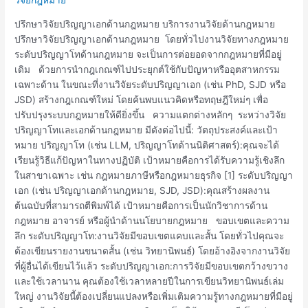
ปริญญา
เอก
ปรึกษาวิจัยปริญญาเอกด้านกฎหมาย บริการงานวิจัยด้านกฎหมาย
ด้าน
ปรึกษาวิจัยปริญญาเอกด้านกฎหมาย โดยทั่วไปงานวิจัยทางกฎหมาย
กฎหมาย
ระดับปริญญาโทด้านกฎหมาย จะเป็นการต่อยอดจากกฎหมายที่มีอยู่
เดิม ด้วยการนำกฎเกณฑ์ไปประยุกต์ใช้กับปัญหาหรืออุตสาหกรรม
เฉพาะด้าน ในขณะที่งานวิจัยระดับปริญญาเอก (เช่น PhD, SJD หรือ
JSD) สร้างกฎเกณฑ์ใหม่ โดยค้นพบแนวคิดหรือทฤษฎีใหม่ๆ เพื่อ
ปรับปรุงระบบกฎหมายให้ดียิ่งขึ้น ความแตกต่างหลักๆ ระหว่างวิจัย
ปริญญาโทและเอกด้านกฎหมาย มีดังต่อไปนี้: วัตถุประสงค์และเป้า
หมาย ปริญญาโท (เช่น LLM, ปริญญาโทด้านนิติศาสตร์):คุณจะได้
เรียนรู้วิธีแก้ปัญหาในทางปฏิบัติ เป้าหมายคือการได้รับความรู้เชิงลึก
ในสาขาเฉพาะ เช่น กฎหมายภาษีหรือกฎหมายธุรกิจ [1] ระดับปริญญา
เอก (เช่น ปริญญาเอกด้านกฎหมาย, SJD, JSD):คุณสร้างผลงาน
ต้นฉบับที่สามารถตีพิมพ์ได้ เป้าหมายคือการเป็นนักวิชาการด้าน
กฎหมาย อาจารย์ หรือผู้นำด้านนโยบายกฎหมาย ขอบเขตและความ
ลึก ระดับปริญญาโท:งานวิจัยมีขอบเขตแคบและสั้น โดยทั่วไปคุณจะ
ต้องเขียนรายงานขนาดสั้น (เช่น วิทยานิพนธ์) โดยอ้างอิงจากงานวิจัย
ที่ผู้อื่นได้เขียนไว้แล้ว ระดับปริญญาเอก:การวิจัยมีขอบเขตกว้างขวาง
และใช้เวลานาน คุณต้องใช้เวลาหลายปีในการเขียนวิทยานิพนธ์เล่ม
ใหญ่ งานวิจัยนี้ต้องเปลี่ยนแปลงหรือเพิ่มเติมความรู้ทางกฎหมายที่มีอยู่