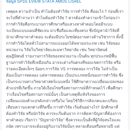
ข้อมูล SPSS EVIEW STATA AMOS LISREL
เหตุผล ความจำเป็น ทำไมต้องทำวิจัย การทำวิจัย คืออะไร ? ก่อนที่เรา
จะไปที่คำถามว่า ทำไมต้องทำวิจัย ? ควรต้องทำความเข้าใจก่อนว่า
การทำวิจัยคือกระบวนการศึกษาหรือแสวงหาคำตอบโดยมีระบบ
ระเบียบแบบแผนที่ชัดเจน น่าเชื่อถือและเที่ยงตรง ซึ่งปัญหานำวิจัยที่
นำมาศึกษาหาคำตอบ จะต้องมีประโยชน์ต่องานทางด้านวิชาการ ทั้งนี้
การทำวิจัยโดยทั่วไปสามารถแบ่งออกได้หลายประเภท เช่น วิจัยของ
หน่วยงาน วิจัยในวิทยาลัยและมหาวิทยาลัย เช่น วิทยานิพนธ์
ดุษฎีนิพนธ์ รายงานการวิจัยของหน่วยงาน เป็นต้น ทุกประเภทมีพื้น
ฐานการทำวิจัยที่เหมือนกัน อาจจะต่างกันตรงที่ขอบเขตการวิจัย หรือ
รายละเอียดเล็กๆ น้อยๆ การวิจัย VS การทดลอง การวิจัย ไม่จำเป็น
ต้องเป็นการทดลอง แต่หารทดลอง เป็นประเภทหนึ่งของการทำวิจัย ซึ่ง
เป็นกระบวนทางวิทยาศาสตร์แบบหนึ่ง ใช้ศึกษาความเปลี่ยนแปลงของ
ตัวแปรที่เกิดขึ้น ภายใต้เงื่อนไขหรือสถานการณ์ที่กำหนดไว้ เพื่อศึกษา
ว่าเงื่อนไขหรือสถานการณ์นั้นๆ เป็นสาเหตุที่แท้จริงของการ
เปลี่ยนแปลงตัวแปรดังกล่าวหรือไม่ โดยใช้วิธีการสังเกตและเปรียบ
เทียบความแตกต่างที่กิดขึ้น การทำวิจัย เริ่มต้นอย่างไร? นักศึกษาที่
ต้องทำวิจัย หรือนักวิจัย ควรจะเริ่มต้นจาก การคิดหาปัญหาที่ต้องการ
หาคำตอบ เรียกว่า “ปัญหานำวิจัย” ซึ่งควรจะเป็นสิ่งที่ผู้วิจัยสนใจและ
ถนัด เพราะอาจจะต้องอยู่กับงานวิจัยนั้นๆ หลายเดือนหรือหลายปี แต่