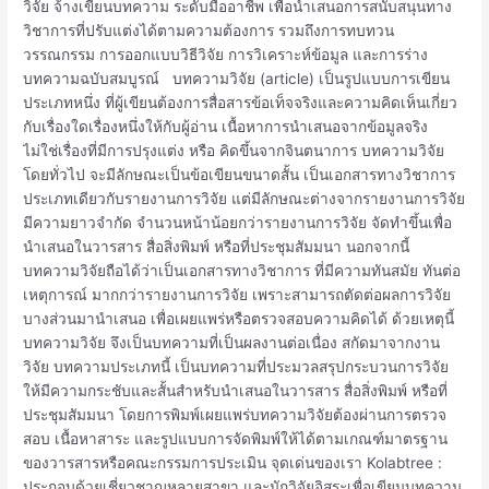
วิจัย จ้างเขียนบทความ ระดับมืออาชีพ เพื่อนำเสนอการสนับสนุนทาง
วิชาการที่ปรับแต่งได้ตามความต้องการ รวมถึงการทบทวน
วรรณกรรม การออกแบบวิธีวิจัย การวิเคราะห์ข้อมูล และการร่าง
บทความฉบับสมบูรณ์ บทความวิจัย (article) เป็นรูปแบบการเขียน
ประเภทหนึ่ง ที่ผู้เขียนต้องการสื่อสารข้อเท็จจริงและความคิดเห็นเกี่ยว
กับเรื่องใดเรื่องหนึ่งให้กับผู้อ่าน เนื้อหาการนำเสนอจากข้อมูลจริง
ไม่ใช่เรื่องที่มีการปรุงแต่ง หรือ คิดขึ้นจากจินตนาการ บทความวิจัย
โดยทั่วไป จะมีลักษณะเป็นข้อเขียนขนาดสั้น เป็นเอกสารทางวิชาการ
ประเภทเดียวกับรายงานการวิจัย แต่มีลักษณะต่างจากรายงานการวิจัย
มีความยาวจำกัด จำนวนหน้าน้อยกว่ารายงานการวิจัย จัดทำขึ้นเพื่อ
นำเสนอในวารสาร สื่อสิ่งพิมพ์ หรือที่ประชุมสัมมนา นอกจากนี้
บทความวิจัยถือได้ว่าเป็นเอกสารทางวิชาการ ที่มีความทันสมัย ทันต่อ
เหตุการณ์ มากกว่ารายงานการวิจัย เพราะสามารถตัดต่อผลการวิจัย
บางส่วนมานำเสนอ เพื่อเผยแพร่หรือตรวจสอบความคิดได้ ด้วยเหตุนี้
บทความวิจัย จึงเป็นบทความที่เป็นผลงานต่อเนื่อง สกัดมาจากงาน
วิจัย บทความประเภทนี้ เป็นบทความที่ประมวลสรุปกระบวนการวิจัย
ให้มีความกระชับและสั้นสำหรับนำเสนอในวารสาร สื่อสิ่งพิมพ์ หรือที่
ประชุมสัมมนา โดยการพิมพ์เผยแพร่บทความวิจัยต้องผ่านการตรวจ
สอบ เนื้อหาสาระ และรูปแบบการจัดพิมพ์ให้ได้ตามเกณฑ์มาตรฐาน
ของวารสารหรือคณะกรรมการประเมิน จุดเด่นของเรา Kolabtree :
ประกอบด้วยเชี่ยวชาญหลายสาขา และนักวิจัยอิสระเพื่อเขียนบทความ