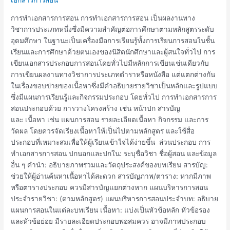
เอกสาร
การ
การทำเอกสารการสอน การทำเอกสารการสอน เป็นผลงานทาง
สอน
วิชาการประเภทหนึ่งซึ่งมีความสำคัญต่อการศึกษาตามหลักสูตรระดับ
อุดมศึกษา ในฐานะเป็นเครื่องมือการเรียนรู้ทั้งการเรียนการสอนในชั้น
เรียนและการศึกษาด้วยตนเองของนิสิตนักศึกษาและผู้สนใจทั่วไป การ
เขียนเอกสารประกอบการสอนโดยทั่วไปมีหลักการเขียนเช่นเดียวกับ
การเขียนผลงานทางวิชาการประเภทตำราหรือหนังสือ แต่แตกต่างกัน
ในเรื่องขอบข่ายของเนื้อหาซึ่งมีคำอธิบายรายวิชาเป็นหลักและรูปแบบ
ซึ่งมีแผนการเรียนรู้และกิจกรรมประกอบ โดยทั่วไป การทำเอกสารการ
สอนประกอบด้วย การวางโครงสร้าง เช่น หน้าปก สารบัญ
และ เนื้อหา เช่น แผนการสอน รายละเอียดเนื้อหา กิจกรรม และการ
วัดผล โดยควรจัดเรียงเนื้อหาให้เป็นไปตามหลักสูตร และใช้สื่อ
ประกอบที่เหมาะสมเพื่อให้ผู้เรียนเข้าใจได้ง่ายขึ้น ส่วนประกอบ การ
ทำเอกสารการสอน ปกนอกและปกใน: ระบุชื่อวิชา ชื่อผู้สอน และข้อมูล
อื่น ๆ คำนำ: อธิบายภาพรวมและวัตถุประสงค์ของบทเรียน สารบัญ:
ช่วยให้ผู้อ่านค้นหาเนื้อหาได้สะดวก สารบัญภาพ/ตาราง: หากมีภาพ
หรือตารางประกอบ ควรมีสารบัญแยกต่างหาก แผนบริหารการสอน
ประจำรายวิชา: (ตามหลักสูตร) แผนบริหารการสอนประจำบท: อธิบาย
แผนการสอนในแต่ละบทเรียน เนื้อหา: แบ่งเป็นหัวข้อหลัก หัวข้อรอง
และหัวข้อย่อย มีรายละเอียดประกอบพอสมควร อาจมีภาพประกอบ