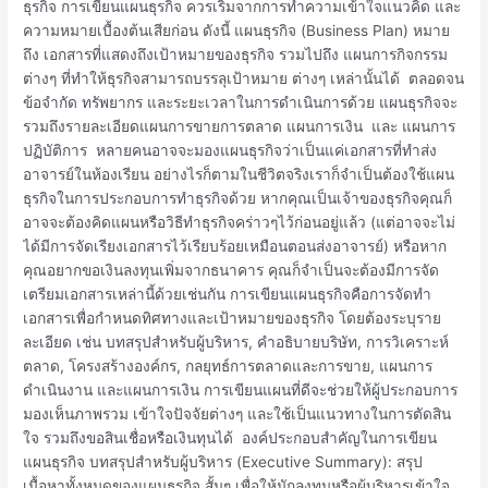
Business
ธุรกิจ การเขียนแผนธุรกิจ ควรเริ่มจากการทำความเข้าใจแนวคิด และ
Plan
ความหมายเบื้องต้นเสียก่อน ดังนี้ แผนธุรกิจ (Business Plan) หมาย
ถึง เอกสารที่แสดงถึงเป้าหมายของธุรกิจ รวมไปถึง แผนการกิจกรรม
ต่างๆ ที่ทำให้ธุรกิจสามารถบรรลุเป้าหมาย ต่างๆ เหล่านั้นได้ ตลอดจน
ข้อจำกัด ทรัพยากร และระยะเวลาในการดำเนินการด้วย แผนธุรกิจจะ
รวมถึงรายละเอียดแผนการขายการตลาด แผนการเงิน และ แผนการ
ปฏิบัติการ หลายคนอาจจะมองแผนธุรกิจว่าเป็นแค่เอกสารที่ทำส่ง
อาจารย์ในห้องเรียน อย่างไรก็ตามในชีวิตจริงเราก็จำเป็นต้องใช้แผน
ธุรกิจในการประกอบการทำธุรกิจด้วย หากคุณเป็นเจ้าของธุรกิจคุณก็
อาจจะต้องคิดแผนหรือวิธีทำธุรกิจคร่าวๆไว้ก่อนอยู่แล้ว (แต่อาจจะไม่
ได้มีการจัดเรียงเอกสารไว้เรียบร้อยเหมือนตอนส่งอาจารย์) หรือหาก
คุณอยากขอเงินลงทุนเพิ่มจากธนาคาร คุณก็จำเป็นจะต้องมีการจัด
เตรียมเอกสารเหล่านี้ด้วยเช่นกัน การเขียนแผนธุรกิจคือการจัดทำ
เอกสารเพื่อกำหนดทิศทางและเป้าหมายของธุรกิจ โดยต้องระบุราย
ละเอียด เช่น บทสรุปสำหรับผู้บริหาร, คำอธิบายบริษัท, การวิเคราะห์
ตลาด, โครงสร้างองค์กร, กลยุทธ์การตลาดและการขาย, แผนการ
ดำเนินงาน และแผนการเงิน การเขียนแผนที่ดีจะช่วยให้ผู้ประกอบการ
มองเห็นภาพรวม เข้าใจปัจจัยต่างๆ และใช้เป็นแนวทางในการตัดสิน
ใจ รวมถึงขอสินเชื่อหรือเงินทุนได้ องค์ประกอบสำคัญในการเขียน
แผนธุรกิจ บทสรุปสำหรับผู้บริหาร (Executive Summary): สรุป
เนื้อหาทั้งหมดของแผนธุรกิจ สั้นๆ เพื่อให้นักลงทุนหรือผู้บริหารเข้าใจ