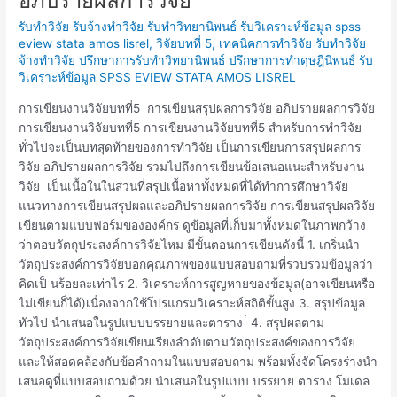
อภิปรายผลการวิจัย
งาน
รับทำวิจัย รับจ้างทำวิจัย รับทำวิทยานิพนธ์ รับวิเคราะห์ข้อมูล spss
วิจัย
eview stata amos lisrel
,
วิจัยบทที่ 5
,
เทคนิคการทำวิจัย รับทำวิจัย
บท
จ้างทำวิจัย ปรึกษาการรับทำวิทยานิพนธ์ ปรึกษาการทำดุษฎีนิพนธ์ รับ
ที่5
วิเคราะห์ข้อมูล SPSS EVIEW STATA AMOS LISREL
สรุป
ผล
การเขียนงานวิจัยบทที่5 การเขียนสรุปผลการวิจัย อภิปรายผลการวิจัย
การ
การเขียนงานวิจัยบทที่5 การเขียนงานวิจัยบทที่5 สำหรับการทำวิจัย
วิจัย
ทั่วไปจะเป็นบทสุดท้ายของการทำวิจัย เป็นการเขียนการสรุปผลการ
อภิปราย
วิจัย อภิปรายผลการวิจัย รวมไปถึงการเขียนข้อเสนอแนะสำหรับงาน
ผล
วิจัย เป็นเนื้อในในส่วนที่สรุปเนื้อหาทั้งหมดที่ได้ทำการศึกษาวิจัย
การ
แนวทางการเขียนสรุปผลและอภิปรายผลการวิจัย การเขียนสรุปผลวิจัย
วิจัย
เขียนตามแบบฟอร์มขององค์กร ดูข้อมูลที่เก็บมาทั้งหมดในภาพกว้าง
ว่าตอบวัตถุประสงค์การวิจัยไหม มีขั้นตอนการเขียนดังนี้ 1. เกริ่นนํา
วัตถุประสงค์การวิจัยบอกคุณภาพของแบบสอบถามที่รวบรวมข้อมูลว่า
คิดเป็ นร้อยละเท่าไร 2. วิเคราะห์การสูญหายของข้อมูล(อาจเขียนหรือ
ไม่เขียนก็ได้)เนื่องจากใช้โปรแกรมวิเคราะห์สถิติขั้นสูง 3. สรุปข้อมูล
ทัวไป นําเสนอในรูปแบบบรรยายและตาราง ่ 4. สรุปผลตาม
วัตถุประสงค์การวิจัยเขียนเรียงลําดับตามวัตถุประสงค์ของการวิจัย
และให้สอดคล้องกับข้อคําถามในแบบสอบถาม พร้อมทั้งจัดโครงร่างนํา
เสนอดูที่แบบสอบถามด้วย นําเสนอในรูปแบบ บรรยาย ตาราง โมเดล