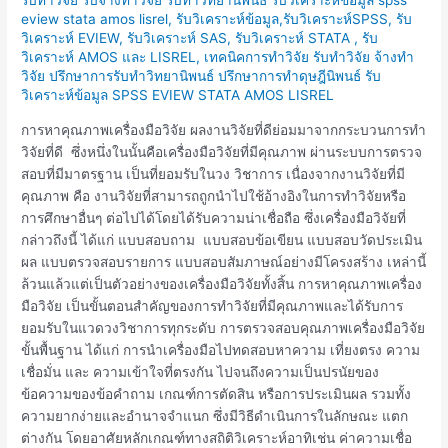
คุณภาพ
eview stata amos lisrel
,
รับวิเคราะห์ข้อมูล,รับวิเคราะห์SPSS, รับ
เครื่อง
วิเคราะห์ EVIEW, รับวิเคราะห์ SAS, รับวิเคราะห์ STATA , รับ
มือ
วิเคราะห์ AMOS และ LISREL
,
เทคนิคการทำวิจัย รับทำวิจัย จ้างทำ
วิจัย ปรึกษาการรับทำวิทยานิพนธ์ ปรึกษาการทำดุษฎีนิพนธ์ รับ
วิจัย
วิเคราะห์ข้อมูล SPSS EVIEW STATA AMOS LISREL
การหาคุณภาพเครื่องมือวิจัย ผลงานวิจัยที่ดีย่อมมาจากกระบวนการทำ
วิจัยที่ดี ซึ่งหนึ่งในนั้นคือเครื่องมือวิจัยที่มีคุณภาพ ผ่านระบบการตรวจ
สอบที่มีมาตรฐาน เป็นที่ยอมรับในวง วิชาการ เนื่องจากงานวิจัยที่มี
คุณภาพ คือ งานวิจัยที่สามารถถูกนำไปใช้อ้างอิงในการทำวิจัยหรือ
การศึกษาอื่นๆ ต่อไปได้โดยได้รับความน่าเชื่อถือ ซึ่งเครื่องมือวิจัยที่
กล่าวถึงนี้ ได้แก่ แบบสอบถาม แบบสอบข้อเขียน แบบสอบวัดประเมิน
ผล แบบตรวจสอบรายการ แบบสอบสัมภาษณ์อย่างมีโครงสร้าง เหล่านี้
ล้วนแล้วแต่เป็นตัวอย่างของเครื่องมือวิจัยทั้งสิ้น การหาคุณภาพเครื่อง
มือวิจัย เป็นขั้นตอนสำคัญของการทำวิจัยที่มีคุณภาพและได้รับการ
ยอมรับในแวดวงวิชาการทุกระดับ การตรวจสอบคุณภาพเครื่องมือวิจัย
ขั้นพื้นฐาน ได้แก่ การนำเครื่องมือไปทดสอบหาความ เที่ยงตรง ความ
เชื่อมั่น และ ความเข้าใจที่ตรงกัน ไปจนถึงความเป็นปรนัยของ
ข้อความของข้อคำถาม เกณฑ์การตัดสิน หรือการประเมินผล รวมทั้ง
ความยากง่ายและอำนาจจำแนก ซึ่งมีวิธีดำเนินการในลักษณะ แตก
ต่างกัน โดยอาศัยหลักเกณฑ์ทางสถิติวิเคราะห์อาทิเช่น ค่าความเชื่อ