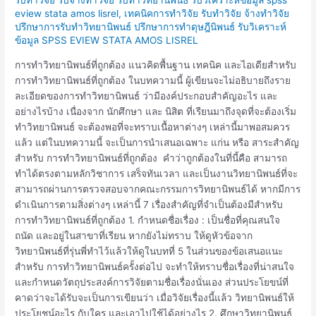
วิทยานิพนธ์
eview stata amos lisrel
,
เทคนิคการทำวิจัย รับทำวิจัย จ้างทำวิจัย
ที่
ปรึกษาการรับทำวิทยานิพนธ์ ปรึกษาการทำดุษฎีนิพนธ์ รับวิเคราะห์
ถูก
ข้อมูล SPSS EVIEW STATA AMOS LISREL
ต้อง
การทำวิทยานิพนธ์ที่ถูกต้อง แนวคิดพื้นฐาน เทคนิค และไอเดียสำหรับ
การทำวิทยานิพนธ์ที่ถูกต้อง ในบทความนี้ ผู้เขียนจะไม่อธิบายถึงราย
ละเอียดของการทำวิทยานิพนธ์ ว่ามีองค์ประกอบสำคัญอะไร และ
อย่างไรบ้าง เนื่องจาก นักศึกษา และ นิสิต ที่เรียนมาถึงจุดที่จะต้องเริ่ม
ทำวิทยานิพนธ์ จะต้องพอที่จะทราบเนื้อหาต่างๆ เหล่านี้มาพอสมควร
แล้ว แต่ในบทความนี้ จะเป็นการนำเสนอเฉพาะ แก่น หรือ สาระสำคัญ
สำหรับ การทำวิทยานิพนธ์ที่ถูกต้อง คำว่าถูกต้องในที่นี้คือ สามารถ
ทำได้ตรงตามหลักวิชาการ เสร็จทันเวลา และเป็นงานวิทยานิพนธ์ที่จะ
สามารถผ่านการตรวจสอบจากคณะกรรมการวิทยานิพนธ์ได้ หากมีการ
ดำเนินการตามสิ่งต่างๆ เหล่านี้ 7 เรื่องสำคัญที่จำเป็นต้องมีสำหรับ
การทำวิทยานิพนธ์ที่ถูกต้อง 1. กำหนดชื่อเรื่อง : เป็นชื่อที่คุณสนใจ
ถนัด และอยู่ในสาขาที่เรียน หากยังไม่ทราบ ให้ดูหัวข้อจาก
วิทยานิพนธ์ที่รุ่นพี่ทำไว้แล้วให้ดูในบทที่ 5 ในส่วนของข้อเสนอแนะ
สำหรับ การทำวิทยานิพนธ์ครั้งต่อไป จะทำให้ทราบชื่อเรื่องที่น่าสนใจ
และกำหนดวัตถุประสงค์การวิจัยตามชื่อเรื่องนั่นเอง ส่วนประโยขน์ที่
คาดว่าจะได้รับจะเป็นการเขียนว่า เมื่อวิจัยเรื่องนี้แล้ว วิทยานิพนธ์ให้
ประโยชน์อะไร กับใคร และเอาไปใช้ได้อย่างไร 2. ศึกษาวิทยานิพนธ์