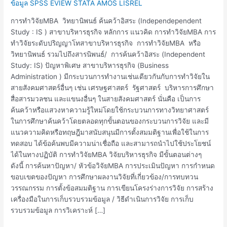
ข้อมูล SPSS EVIEW STATA AMOS LISREL
การทำวิจัยMBA วิทยานิพนธ์ ค้นคว้าอิสระ (Independependent
Study : IS ) สาขาบริหารธุรกิจ หลักการ แนวคิด การทำวิจัยMBA การ
ทำวิจัยระดับปริญญาโทสาขาบริหารธุรกิจ การทำวิจัยMBA หรือ
วิทยานิพนธ์ รวมไปถึงสารนิพนธ์/ การค้นคว้าอิสระ (Independent
Study: IS) ปัญหาพิเศษ สาขาบริหารธุรกิจ (Business
Administration ) มีกระบวนการทำงานเช่นเดียวกันกับการทำวิจัยใน
สายสังคมศาสตร์อื่นๆ เช่น เศรษฐศาสตร์ รัฐศาสตร์ บริหารการศึกษา
สื่อสารมวลชน และแขนงอื่นๆ ในสายสังคมศาสตร์ นั่นคือ เป็นการ
ค้นคว้าหรือแสวงหาความรู้ใหม่โดยใช้กระบวนการทางวิทยาศาสตร์
ในการศึกษาค้นคว้าโดยตลอดทุกขั้นตอนของกระบวนการวิจัย และมี
แนวความคิดหรือทฤษฎีมาสนับสนุนมีการตั้งสมมติฐานเพื่อใช้ในการ
ทดสอบ ได้ข้อค้นพบมีความน่าเชื่อถือ และสามารถนำไปใช้ประโยชน์
ได้ในทางปฏิบัติ การทำวิจัยMBA วิจัยบริหารธุรกิจ มีขั้นตอนต่างๆ
ดังนี้ การค้นหาปัญหา/ หัวข้อวิจัยMBA การประเมินปัญหา การกำหนด
ขอบเขตของปัญหา การศึกษาผลงานวิจัยที่เกี่ยวข้อง/การทบทวน
วรรณกรรม การตั้งข้อสมมติฐาน การเขียนโครงร่างการวิจัย การสร้าง
เครื่องมือในการเก็บรวบรวมข้อมูล / วิธีดำเนินการวิจัย การเก็บ
รวบรวมข้อมูล การวิเคราะห์ […]