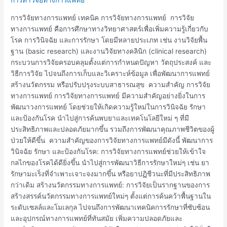
วิจัย
ทางการ
การวิจัยทางการแพทย์ เทคนิค การวิจัยทางการแพทย์ การวิจัย
แพทย์
ทางการแพทย์ คือการศึกษาทางวิทยาศาสตร์เพื่อเพิ่มความรู้เกี่ยวกับ
โรค การวินิจฉัย และการรักษา โดยมีหลายประเภท เช่น งานวิจัยพื้น
ฐาน (basic research) และงานวิจัยทางคลินิก (clinical research)
กระบวนการวิจัยครอบคลุมตั้งแต่การกำหนดปัญหา วัตถุประสงค์ และ
วิธีการวิจัย ไปจนถึงการเก็บและวิเคราะห์ข้อมูล เพื่อพัฒนาการแพทย์
สร้างนวัตกรรม หรือปรับปรุงระบบสาธารณสุข ความสำคัญ การวิจัย
ทางการแพทย์ การวิจัยทางการแพทย์ มีความสำคัญอย่างยิ่งในการ
พัฒนาวงการแพทย์ โดยช่วยให้เกิดความรู้ใหม่ในการวินิจฉัย รักษา
และป้องกันโรค นำไปสู่การค้นพบยาและเทคโนโลยีใหม่ ๆ ที่มี
ประสิทธิภาพและปลอดภัยมากขึ้น รวมถึงการพัฒนาคุณภาพชีวิตของผู้
ป่วยให้ดีขึ้น ความสำคัญของการวิจัยทางการแพทย์มีดังนี้ พัฒนาการ
วินิจฉัย รักษา และป้องกันโรค: การวิจัยทางการแพทย์ช่วยให้เข้าใจ
กลไกของโรคได้ดียิ่งขึ้น นำไปสู่การพัฒนาวิธีการรักษาใหม่ๆ เช่น ยา
รักษามะเร็งที่จำเพาะเจาะจงมากขึ้น หรือยาปฏิชีวนะที่มีประสิทธิภาพ
กว่าเดิม สร้างนวัตกรรมทางการแพทย์: การวิจัยเป็นรากฐานของการ
สร้างสรรค์นวัตกรรมทางการแพทย์ใหม่ๆ ตั้งแต่การค้นคว้าพื้นฐานใน
ระดับเซลล์และโมเลกุล ไปจนถึงการพัฒนาเทคนิคการรักษาที่ซับซ้อน
และอุปกรณ์ทางการแพทย์ที่ทันสมัย เพิ่มความปลอดภัยและ