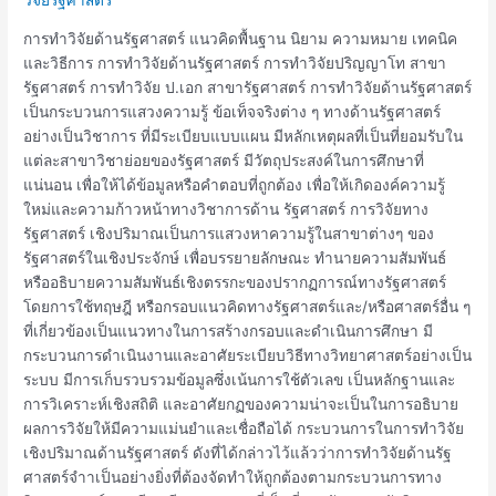
วิจัย
ด้าน
การทำวิจัยด้านรัฐศาสตร์ แนวคิดพื้นฐาน นิยาม ความหมาย เทคนิค
รัฐศาสตร์
และวิธีการ การทำวิจัยด้านรัฐศาสตร์ การทำวิจัยปริญญาโท สาขา
รัฐศาสตร์ การทำวิจัย ป.เอก สาขารัฐศาสตร์ การทำวิจัยด้านรัฐศาสตร์
เป็นกระบวนการแสวงความรู้ ข้อเท็จจริงต่าง ๆ ทางด้านรัฐศาสตร์
อย่างเป็นวิชาการ ที่มีระเบียบแบบแผน มีหลักเหตุผลที่เป็นที่ยอมรับใน
แต่ละสาขาวิชาย่อยของรัฐศาสตร์ มีวัตถุประสงค์ในการศึกษาที่
แน่นอน เพื่อให้ได้ข้อมูลหรือคำตอบที่ถูกต้อง เพื่อให้เกิดองค์ความรู้
ใหม่และความก้าวหน้าทางวิชาการด้าน รัฐศาสตร์ การวิจัยทาง
รัฐศาสตร์ เชิงปริมาณเป็นการแสวงหาความรู้ในสาขาต่างๆ ของ
รัฐศาสตร์ในเชิงประจักษ์ เพื่­อบรรยายลักษณะ ทำนายความสัมพันธ์
หรืออธิบายความสัมพันธ์เชิงตรรกะของปรากฏการณ์ทางรัฐศาสตร์
โดยการใช้ทฤษฎี หรือกรอบแนวคิดทางรัฐศาสตร์และ/หรือศาสตร์อื่น ๆ
ที่เกี่ยวข้องเป็นแนวทางในการสร้างกรอบและดำเนินการศึกษา มี
กระบวนการดำเนินงานและอาศัยระเบียบวิธีทางวิทยาศาสตร์อย่างเป็น
ระบบ มีการเก็บรวบรวมข้อมูลซึ่งเน้นการใช้ตัวเลข เป็นหลักฐานและ
การวิเคราะห์เชิงสถิติ และอาศัยกฏของความน่าจะเป็นในการอธิบาย
ผลการวิจัยให้มีความแม่นยำและเชื่อถือได้ กระบวนการในการทำวิจัย
เชิงปริมาณด้านรัฐศาสตร์ ดังที่ได้กล่าวไว้แล้วว่าการทําวิจัยด้านรัฐ
ศาสตร์จําาเป็นอย่างยิ่งที่ต้องจัดทําให้ถูกต้องตามกระบวนการทาง