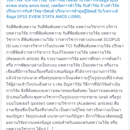
พิมพ์
eview stata amos lisrel
,
เทคนิคการทำวิจัย รับทำวิจัย จ้างทำวิจัย
บทความ
ปรึกษาการรับทำวิทยานิพนธ์ ปรึกษาการทำดุษฎีนิพนธ์ รับวิเคราะห์
วิจัย
ข้อมูล SPSS EVIEW STATA AMOS LISREL
บทความ
รับตีพิมพ์บทความ รับตีพิมพ์บทความวิจัย บทความวิชาการ บริการ
วิชาการ
บทความวิจัย การตีพิมพ์บทความ รับตีพิมพ์บทความวิจัย บทความ
วิชาการ ตีพิมพ์บทความวิจัย วารสารวิชาการต่างประเทศ SCOPUS
ISI และวารสารวิชาการในประเทศ TCI รับตีพิมพ์บทความวิจัย ปรึกษา
การตีพิมพ์วารสารวิชาการ รับแก้ไขบทความวิจัย บทความวิจัย
(Research article) คือ รายงานผลการวิจัย ผลการศึกษา การค้นคว้า
หรือ การพัฒนาอย่างเป็นระบบ บทความวิจัย เป็นบทความ หรืองาน
เขียนที่มีการเรียบเรียงหรือนำเสนอข้อมูล ที่ได้จากรายงานการวิจัย
แล้วนำมาประมวล หรือสรุปออกมาเป็นองค์ความรู้ในรูปแบบที่นำเสนอ
ให้ผู้อ่านเข้าใจประเด็นต่าง ๆ เช่น ปัญหาวิจัย วิธีการที่นักวิจัยดําเนิน
การวิจัย สิ่งที่ค้นพบและความหมายของข้อค้นพบ โดยการเผยแพร่อาจ
นำเสนอในที่ประชุมทางวิชาการในรูปแบบการบรรยาย (oral) หรือรูป
แบบโปสเตอร์ (poster) บทความวิชาการ (Academic articles) คือ
งานเขียนซึ่งเป็นเรื่องที่น่าสนใจ เป็นความรู้ใหม่ กล่าวถึงความเป็นมา
ของปัญหา วัตถุประสงค์ แนวทางการแก้ปัญหา มีการใช้แนวคิดทฤษฎี
ผลงานวิจัยจากแหล่งข้อมูล แหล่งสำหรับเผยแพร่บทความวิจัย หรือ
บทความวิชาการ ได้แก่ […]