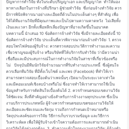
วิจัย
ปัญหาการทำวิจัย ทั้งในระดับปริญญาเอก และปริญญาโท ทำให้มอง
หาทางเลือกในการจ้างที่ปรึกษา ผู้ช่วยทำวิจัย ซึ่งก่อนจ้างทำวิจัย ควร
มีการพินิจพิจารณาอย่างละเอียดถี่ด้วนในประเด็นต่างๆ ที่สำคัญ เพื่อ
ให้ได้ทีมงานวิจัยที่มีคุณภาพและเป็นไปตามความคาดหวัง ไม่เสียทั้ง
เงินและเวลา อีกทั้งเพื่อหลีกเลี่ยงปัญหาที่อาจเกิดขึ้นในอนาคต
บทความนี้ นำเสนอ 10 ข้อคิดการจ้างทำวิจัย ซึ่งมีรายละเอียดดังนี้ 10
ข้อคิดการจ้างทำวิจัย ประเด็นที่ควรพิจารณาก่อนจ้างทำวิจัย: 1. ตรวจ
สอบโพรไฟล์ของผู้รับจ้าง: ควรตรวจสอบประวัติการทำงานและความ
เชี่ยวชาญของผู้รับจ้าง หรือบริษัทที่ให้บริการรับทำวิจัย ว่ามีความน่า
เชื่อถือและมีประสบการณ์ในการทำงานวิจัยในสาขาที่เกี่ยวข้องหรือ
ไม่ ปัจจุบันมีทีมนักวิจัยจำนวนมากที่รับทำงานประเภทนี้ ซึ่งผู้สนใจ
ควรเลือกทีมวิจัย ที่มีทั้งเว็บไซต์ และเพจ (Facebook) ที่ทำให้เรา
สามารถตรวจสอบเบื้องต้นว่าเพจนั้นๆ เปิดมาเป็นระยะเวลาเท่าใด
และมีคอมเมนท์เชิงลบบ้างหรือไม่ ซึ่งอาจทำให้เราสามารถใช้เป็น
ข้อมูลสำหรับการตัดสินใจเบื้องต้นได้ 2. ควรกำหนดขอบเขตงานวิจัย
ให้ชัดเจน: สิ่งที่สำคัญอย่างยิ่งสำหรับการจ้างงานทุกประเภท ซึ่งเป็น
งานบริการประเภทหนึ่ง ผู้จ้างควรกำหนดขอบเขตของงานวิจัยให้
ละเอียดและชัดเจนและรัดกุม รวมถึงการกำหนดเป้าหมายหรือ
วัตถุประสงค์ของการวิจัย วิธีการเก็บรวบรวมข้อมูล และวิธีการ
วิเคราะห์ผล เพื่อให้ผู้รับจ้างเข้าใจความต้องการและสามารถดำเนิน
การวิจัยได้อย่างถูกต้อง 3. ทำความเข้าใจกระบวนการวิจัย: ผู้จ้างทำ