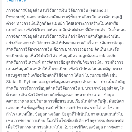
ข้อมูล
สำหรับ
การจัดการข้อมูลสำหรับวิจัยการเงิน วิจัยการเงิน (Financial
วิจัย
Research) นอกจากต้องอาศัยความรู้พื้นฐานเกี่ยวกับ แนวคิด ทฤษฎี
การ
ต่างๆ ทางการเงินที่ถูกต้อง แม่นยำ โดยเฉพาะการสร้างโมเดลหรือ
เงิน
แบบจำลองเพื่อใช้วิเคราะห์ความสัมพันธ์ต่างๆ ที่ศึกษาแล้ว ในขั้นตอน
การจัดการข้อมูลสำหรับวิจัยการเงิน ถือว่ามีความสำคัญและจำเป็น
อย่างยิ่งต่อการทำวิจัยการเงินให้ประสบความสำเร็จ การจัดการข้อมูล
สำหรับการวิจัยทางการเงิน คือกระบวนการรวบรวม จัดเก็บ และจัด
ระเบียบข้อมูลเพื่อให้มั่นใจได้ว่าข้อมูลมีความถูกต้องและปลอดภัย
สำหรับการวิเคราะห์ การจัดการข้อมูลสำหรับวิจัยการเงิน รวมถึงการ
แปลงข้อมูลตัวเลขดิบให้เป็นระเบียบ เพื่อนำไปทดสอบสมมติฐานทาง
เศรษฐศาสตร์ เครื่องมือหลักที่ใช้จัดการ ได้แก่ โปรแกรมสถิติ เช่น
Stata, R, Python และฐานข้อมูลตลาดทุนระดับสากล ประเด็นสำคัญ
สำหรับ การจัดการข้อมูลสำหรับวิจัยการเงิน 1. ประเภทข้อมูลสำคัญใน
ด้านการเงิน นักวิจัยทำงานกับข้อมูลหลากหลายประเภท ข้อมูล
ตลาด:ราคาและปริมาณการซื้อขายแบบเรียลไทม์สำหรับหุ้น พันธบัตร
และออปชั่น ข้อมูลพื้นฐาน:ตัวชี้วัดของบริษัท เช่น รายได้ ค่าใช้จ่าย
กำไร และหนี้สิน ข้อมูลทางเลือก:ข้อมูลที่ไม่เป็นไปตามแบบแผนทั่วไป
เช่น ภาพถ่ายดาวเทียม โพสต์ในโซเชียลมีเดีย หรือธุรกรรมบัตรเครดิต
เพื่อใช้ในการคาดการณ์แนวโน้ม 2. วงจรชีวิตของข้อมูล การจัดการ