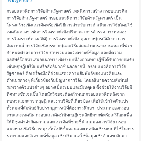
การ
วิจัย
กรอบแนวคิดการวิจัยด้านรัฐศาสตร์ เทคนิคการสร้าง กรอบแนวคิด
ด้าน
การวิจัยด้านรัฐศาสตร์ กรอบแนวคิดการวิจัยด้านรัฐศาสตร์ เป็น
รัฐศาสตร์
โครงสร้างเชิงแนวคิดหรือเชิงวิธีการสำหรับการดำเนินการวิจัยโดยใช้
เทคนิคต่างๆ เช่นการวิเคราะห์เชิงปริมาณ (การสำรวจ การทดลอง
การวิเคราะห์ทางสถิติ) การวิเคราะห์เชิง คุณภาพ(กรณีศึกษา การ
สัมภาษณ์ การวิจัยเชิงบรรยาย)และวิธีผสมผสานกรอบงานเหล่านี้ช่วย
กำหนดคำถามการวิจัย รวบรวมและวิเคราะห์ข้อมูล และตีความ
ผลลัพธ์โดยนำเสนอแนวทางเชิงระบบที่อิงตามทฤษฎีที่ได้รับการยอมรับ
เช่นทฤษฎีเสรีนิยมหรือลัทธิมากซ์ นอกจากนี้ กรอบแนวคิดการวิจัย
รัฐศาสตร์ คือเครื่องมือที่ช่วยแสดงความสัมพันธ์ของแนวคิดและ
ตัวแปรต่างๆ ที่เกี่ยวข้องกับปัญหาการวิจัย โดยอธิบายความสัมพันธ์
ระหว่างตัวแปรต่างๆ อย่างเป็นระบบและมีเหตุผล ซึ่งช่วยให้งานวิจัยมี
ทิศทางชัดเจนขึ้น โดยนักวิจัยจะต้องกำหนดกรอบแนวคิดหลังจาก
ทบทวนเอกสาร ทฤษฎี และงานวิจัยที่เกี่ยวข้อง เพื่อให้เข้าใจตัวแปร
ทั้งหมดที่สัมพันธ์กับปรากฏการณ์ที่ต้องการศึกษา ประเภทของกรอบ
งานและเทคนิค กรอบแนวคิด:ใช้ทฤษฎีเช่นลัทธิมากซ์หรือเสรีนิยมเพื่อ
ให้มีชุดคำจำกัดความและแนวคิดที่ช่วยชี้นำมุมมองการวิจัย กรอบ
แนวทางเชิงวิธีการ:มุ่งเน้นไปที่ขั้นตอนและเทคนิคเชิงระบบที่ใช้ในการ
รวบรวมและวิเคราะห์ข้อมูล เชิงปริมาณ:ใช้ข้อมูลเชิงตัวเลข มักมา