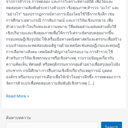
จากการสำรวจ การทดลอง และการวิเคราะห์ทางสถิติ เพื่อวัดและ
ทดสอบความสัมพันธ์ระหว่างตัวแปร เชิงคุณภาพ:สำรวจ “อะไร” และ
“อย่างไร” ของปรากฏการณ์ทางการเมืองโดยใช้วิธีการเชิงลึก เช่น
การศึกษาเฉพาะกรณี การสัมภาษณ์ และการวิจัยเชิงบรรยาย เพื่อ
ทำความเข้าใจบริบทและความหมาย วิธีผสมผสาน:ผสมผสานทั้งวิธี
เชิงปริมาณและเชิงคุณภาพเพื่อให้การวิเคราะห์ครอบคลุมมากขึ้น
กรอบทฤษฎีเชิงรูปนัย:ใช้เครื่องมือทางคณิตศาสตร์และตรรกะเพื่อสร้าง
แบบจำลองและทดสอบสมมติฐานด้วยเทคนิคเช่นทฤษฎีเกมและทฤษฎี
การเลือกทางสังคม เทคนิคสำคัญภายในกรอบงาน การสำรวจ:ใช้
สำหรับการวิจัยเชิงพรรณนาหรือเชิงสาเหตุ รวบรวมข้อมูลเกี่ยวกับ
ความคิดเห็น ทัศนคติ หรือพฤติกรรมจากกลุ่มตัวอย่างเพื่อสรุปผลไปยัง
ประชากร กรณีศึกษา:การสืบสวนเชิงลึกเกี่ยวกับเหตุการณ์ บุคคล
องค์กร หรือกระบวนการเดียวเพื่อให้เข้าใจอย่างลึกซึ้ง การทดลอง:การ
จัดการตัวแปรเพื่อทดสอบความสัมพันธ์เชิงสาเหตุ […]
Read More »
ค้นหาบทความ
Search