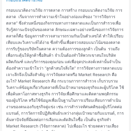
งาน
วิจัย
กรอบแนวคิดงานวิจัย การตลาด การสร้าง กรอบแนวคิดงานวิจัย การ
การ
ตลาด เริ่มจากการทำความเข้าใจอย่างถ่องแท้ของ “การวิจัยการ
ตลาด
ตลาด” ซึ่งส่วนหนึ่งของกิจกรรมทางการตลาดและเป็นการสำรวจเพื่อ
รับรู้สถานะปัจจุบันของตลาด ลักษณะเฉพาะอย่างหนึ่งของการวิจัยการ
ตลาดก็คือ ข้อมูลการสำรวจสามารถรวมกันเป็นตัวเลขได้ ทำให้เปรียบ
เทียบและวิเคราะห์ได้ง่าย ซึ่งทำขึ้นเพื่อตรวจสอบแนวโน้มของตลาด
การรับรู้ของบริษัทในตลาด ความต้องการของลูกค้า เป็นต้น รวมถึง
เพื่อกระตุ้นให้ลูกค้าซื้อสินค้า จำเป็นต้องทำให้พวกเขาสนใจบริษัท
ผลิตภัณฑ์ และบริการของคุณก่อน แต่เพื่อจุดประสงค์เหล่านั้นจำเป็น
ต้องทำความเข้าใจว่า “ลูกค้าสนใจสิ่งใด” การวิจัยทางการตลาดแบบ
เจาะลึกจึงเป็นสิ่งสำคัญ การวิจัยตลาดหรือ Market Research คือ
อะไร? Market Research คือ กระบวนการการสำรวจ เก็บรวบรวม
วิเคราะห์ข้อมูลเกี่ยวกับตลาดที่เป็นเป้าหมายของธุรกิจและผู้บริโภค ใช้
เพื่อค้นหาโอกาสทางธุรกิจ การวิจัยเพื่อศึกษาและติดตามพฤติกรรม
ของผู้บริโภค หรือใช้ข้อมูลเพื่อเป็นฐานในการเปรียบเทียบการดําเนิน
งานของตนเองกับธุรกิจคู่แข่ง เช่น การสํารวจทัศนคติของผู้บริโภคต่อ
แบรนด์, การวัดการมีปฏิสัมพันธ์ระหว่างกลุ่มเป้าหมายกับแบรนด์, การ
ค้นหาปัจจัยที่มีผลต่อการเลือกและตัดสินใจซื้อ เป็นต้น ธุรกิจทำ
Market Research (วิจัยการตลาด) ไปเพื่ออะไร ช่วยลดความเสี่ยง