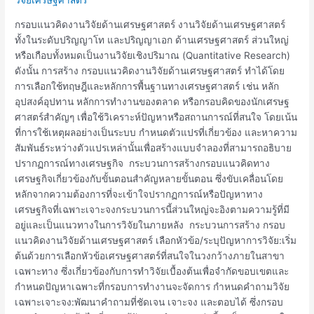
งาน
วิจัย
กรอบแนวคิดงานวิจัยด้านเศรษฐศาสตร์ งานวิจัยด้านเศรษฐศาสตร์
ด้าน
ทั้งในระดับปริญญาโท และปริญญาเอก ด้านเศรษฐศาสตร์ ส่วนใหญ่
เศรษฐศาสตร์
หรือเกือบทั้งหมดเป็นงานวิจัยเชิงปริมาณ (Quantitative Research)
ดังนั้น การสร้าง กรอบแนวคิดงานวิจัยด้านเศรษฐศาสตร์ ทำได้โดย
การเลือกใช้ทฤษฎีและหลักการพื้นฐานทางเศรษฐศาสตร์ เช่น หลัก
อุปสงค์อุปทาน หลักการทำงานของตลาด หรือกรอบคิดของนักเศรษฐ
ศาสตร์สำคัญๆ เพื่อใช้วิเคราะห์ปัญหาหรือสถานการณ์ที่สนใจ โดยเน้น
ที่การใช้เหตุผลอย่างเป็นระบบ กำหนดตัวแปรที่เกี่ยวข้อง และหาความ
สัมพันธ์ระหว่างตัวแปรเหล่านั้นเพื่อสร้างแบบจำลองที่สามารถอธิบาย
ปรากฏการณ์ทางเศรษฐกิจ กระบวนการสร้างกรอบแนวคิดทาง
เศรษฐกิจเกี่ยวข้องกับขั้นตอนสำคัญหลายขั้นตอน ซึ่งขับเคลื่อนโดย
หลักจากความต้องการที่จะเข้าใจปรากฏการณ์หรือปัญหาทาง
เศรษฐกิจที่เฉพาะเจาะจงกระบวนการนี้ส่วนใหญ่จะอิงตามความรู้ที่มี
อยู่และเป็นแนวทางในการวิจัยในภายหลัง กระบวนการสร้าง กรอบ
แนวคิดงานวิจัยด้านเศรษฐศาสตร์ เลือกหัวข้อ/ระบุปัญหาการวิจัย:เริ่ม
ต้นด้วยการเลือกหัวข้อเศรษฐศาสตร์ที่สนใจในวงกว้างภายในสาขา
เฉพาะทาง ซึ่งเกี่ยวข้องกับการทำวิจัยเบื้องต้นเพื่อจำกัดขอบเขตและ
กำหนดปัญหาเฉพาะที่กรอบการทำงานจะจัดการ กำหนดคำถามวิจัย
เฉพาะเจาะจง:พัฒนาคำถามที่ชัดเจน เจาะจง และตอบได้ ซึ่งกรอบ