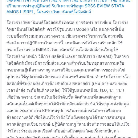
วิทยา
ปรึกษาการทำดุษฎีนิพนธ์ รับวิเคราะห์ข้อมูล SPSS EVIEW STATA
นิ
AMOS LISREL
,
โครงร่างวิทยานิพนธ์โลจิสติกส์
พนธ์โล
โครงร่างวิทยานิพนธ์โลจิสติกส์ เทคนิค การจัดทำ การเขียน โครงร่าง
จิ
วิทยานิพนธ์โลจิสติกส์ ควรใช้รูปแบบ (Model) หรือ แนวทางที่เป็น
สติ
ระบบซึ่งสร้างสมดุลระหว่างความเข้มงวดทางวิชาการกับความซับ
กส์
ซ้อนในการปฏิบัติงานในสาขานี้. เทคนิคการจัดโครงสร้างหลัก ใช้
กรอบโครงสร้าง IMRAD:วิทยานิพนธ์ด้านโลจิสติกส์ส่วนใหญ่ใช้
โครงสร้าง บทนำ วิธีการ ผลลัพธ์ และการอภิปราย (IMRAD) ในสาขา
โลจิสติกส์ มักจะมีการเพิ่มส่วนเฉพาะสำหรับบริบทอุตสาหกรรมหรือ
กรอบทฤษฎีเพื่อวางรากฐานงานวิจัยของคุณบนหลักการของห่วงโซ่
อุปทาน ใช้รูปแบบตัวอักษรและตัวเลขหรือทศนิยม:สำหรับโครงการโล
จิสติกส์ที่ซับซ้อนซึ่งเกี่ยวข้องกับตัวแปรหลายตัว (เช่น ค่าขนส่ง ระยะ
เวลานำส่ง ระดับสินค้าคงคลัง) ให้ใช้รูปแบบทศนิยม (1.0, 1.1, 1.1.1)
เพื่อรักษาความชัดเจนในเชิงลำดับชั้น จัดทำแผนที่แสดงหลักฐาน
สนับสนุนตั้งแต่เนิ่นๆ:ภายใต้หัวข้อหลักแต่ละหัวข้อ ให้ระบุแหล่งข้อมูล
เฉพาะ เช่นรายงาน KPIบทสรุปการสัมภาษณ์กรณีศึกษาหรือแบบ
จำลองทางสถิติเพื่อให้แน่ใจว่าข้อโต้แย้งของคุณได้รับการสนับสนุน
จากหลักฐานเชิงประจักษ์ ปฏิบัติตามกฎ “สามส่วน”:ตรวจสอบให้แน่ใจ
ว่าโครงร่างของคุณเรียงลำดับอย่างมีเหตุผล โดยเริ่มจากปัญหา
หลัก (เช่น ประสิทธิภาพการจัดส่งในขั้นตอนสุดท้ายต่ำ) ผ่านเนื้อหาการ