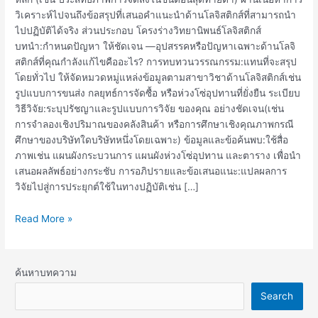
วิเคราะห์ไปจนถึงข้อสรุปที่เสนอคำแนะนำด้านโลจิสติกส์ที่สามารถนำ
ไปปฏิบัติได้จริง ส่วนประกอบ โครงร่างวิทยานิพนธ์โลจิสติกส์
บทนำ:กำหนดปัญหา ให้ชัดเจน —อุปสรรคหรือปัญหาเฉพาะด้านโลจิ
สติกส์ที่คุณกำลังแก้ไขคืออะไร? การทบทวนวรรณกรรม:แทนที่จะสรุป
โดยทั่วไป ให้จัดหมวดหมู่แหล่งข้อมูลตามสาขาวิชาด้านโลจิสติกส์เช่น
รูปแบบการขนส่ง กลยุทธ์การจัดซื้อ หรือห่วงโซ่อุปทานที่ยั่งยืน ระเบียบ
วิธีวิจัย:ระบุปรัชญาและรูปแบบการวิจัย ของคุณ อย่างชัดเจน(เช่น
การจำลองเชิงปริมาณของคลังสินค้า หรือการศึกษาเชิงคุณภาพกรณี
ศึกษาของบริษัทใดบริษัทหนึ่งโดยเฉพาะ) ข้อมูลและข้อค้นพบ:ใช้สื่อ
ภาพเช่น แผนผังกระบวนการ แผนผังห่วงโซ่อุปทาน และตาราง เพื่อนำ
เสนอผลลัพธ์อย่างกระชับ การอภิปรายและข้อเสนอแนะ:แปลผลการ
วิจัยไปสู่การประยุกต์ใช้ในทางปฏิบัติเช่น […]
Read More »
ค้นหาบทความ
Search