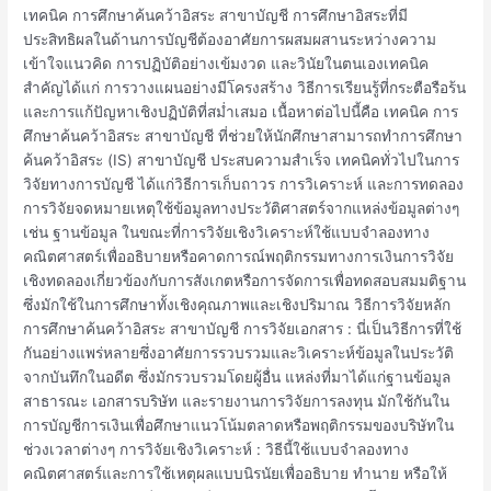
อิสระ
เทคนิค การศึกษาค้นคว้าอิสระ สาขาบัญชี การศึกษาอิสระที่มี
สาขา
ประสิทธิผลในด้านการบัญชีต้องอาศัยการผสมผสานระหว่างความ
บัญชี
เข้าใจแนวคิด การปฏิบัติอย่างเข้มงวด และวินัยในตนเองเทคนิค
สำคัญได้แก่ การวางแผนอย่างมีโครงสร้าง วิธีการเรียนรู้ที่กระตือรือร้น
และการแก้ปัญหาเชิงปฏิบัติที่สม่ำเสมอ เนื้อหาต่อไปนี้คือ เทคนิค การ
ศึกษาค้นคว้าอิสระ สาขาบัญชี ที่ช่วยให้นักศึกษาสามารถทำการศึกษา
ค้นคว้าอิสระ (IS) สาขาบัญชี ประสบความสำเร็จ เทคนิคทั่วไปในการ
วิจัยทางการบัญชี ได้แก่วิธีการเก็บถาวร การวิเคราะห์ และการทดลอง
การวิจัยจดหมายเหตุใช้ข้อมูลทางประวัติศาสตร์จากแหล่งข้อมูลต่างๆ
เช่น ฐานข้อมูล ในขณะที่การวิจัยเชิงวิเคราะห์ใช้แบบจำลองทาง
คณิตศาสตร์เพื่ออธิบายหรือคาดการณ์พฤติกรรมทางการเงินการวิจัย
เชิงทดลองเกี่ยวข้องกับการสังเกตหรือการจัดการเพื่อทดสอบสมมติฐาน
ซึ่งมักใช้ในการศึกษาทั้งเชิงคุณภาพและเชิงปริมาณ วิธีการวิจัยหลัก
การศึกษาค้นคว้าอิสระ สาขาบัญชี การวิจัยเอกสาร : นี่เป็นวิธีการที่ใช้
กันอย่างแพร่หลายซึ่งอาศัยการรวบรวมและวิเคราะห์ข้อมูลในประวัติ
จากบันทึกในอดีต ซึ่งมักรวบรวมโดยผู้อื่น แหล่งที่มาได้แก่ฐานข้อมูล
สาธารณะ เอกสารบริษัท และรายงานการวิจัยการลงทุน มักใช้กันใน
การบัญชีการเงินเพื่อศึกษาแนวโน้มตลาดหรือพฤติกรรมของบริษัทใน
ช่วงเวลาต่างๆ การวิจัยเชิงวิเคราะห์ : วิธีนี้ใช้แบบจำลองทาง
คณิตศาสตร์และการใช้เหตุผลแบบนิรนัยเพื่ออธิบาย ทำนาย หรือให้