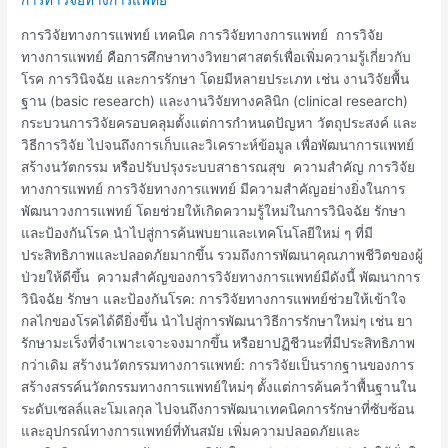
วิจัย
ทางการ
การวิจัยทางการแพทย์ เทคนิค การวิจัยทางการแพทย์ การวิจัย
แพทย์
ทางการแพทย์ คือการศึกษาทางวิทยาศาสตร์เพื่อเพิ่มความรู้เกี่ยวกับ
โรค การวินิจฉัย และการรักษา โดยมีหลายประเภท เช่น งานวิจัยพื้น
ฐาน (basic research) และงานวิจัยทางคลินิก (clinical research)
กระบวนการวิจัยครอบคลุมตั้งแต่การกำหนดปัญหา วัตถุประสงค์ และ
วิธีการวิจัย ไปจนถึงการเก็บและวิเคราะห์ข้อมูล เพื่อพัฒนาการแพทย์
สร้างนวัตกรรม หรือปรับปรุงระบบสาธารณสุข ความสำคัญ การวิจัย
ทางการแพทย์ การวิจัยทางการแพทย์ มีความสำคัญอย่างยิ่งในการ
พัฒนาวงการแพทย์ โดยช่วยให้เกิดความรู้ใหม่ในการวินิจฉัย รักษา
และป้องกันโรค นำไปสู่การค้นพบยาและเทคโนโลยีใหม่ ๆ ที่มี
ประสิทธิภาพและปลอดภัยมากขึ้น รวมถึงการพัฒนาคุณภาพชีวิตของผู้
ป่วยให้ดีขึ้น ความสำคัญของการวิจัยทางการแพทย์มีดังนี้ พัฒนาการ
วินิจฉัย รักษา และป้องกันโรค: การวิจัยทางการแพทย์ช่วยให้เข้าใจ
กลไกของโรคได้ดียิ่งขึ้น นำไปสู่การพัฒนาวิธีการรักษาใหม่ๆ เช่น ยา
รักษามะเร็งที่จำเพาะเจาะจงมากขึ้น หรือยาปฏิชีวนะที่มีประสิทธิภาพ
กว่าเดิม สร้างนวัตกรรมทางการแพทย์: การวิจัยเป็นรากฐานของการ
สร้างสรรค์นวัตกรรมทางการแพทย์ใหม่ๆ ตั้งแต่การค้นคว้าพื้นฐานใน
ระดับเซลล์และโมเลกุล ไปจนถึงการพัฒนาเทคนิคการรักษาที่ซับซ้อน
และอุปกรณ์ทางการแพทย์ที่ทันสมัย เพิ่มความปลอดภัยและ