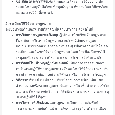
ข้อเสนอโครงการวิจัย:
จัดทำข้อเสนอโครงการวิจัยอย่างเป็น
ระบบ โดยระบุหัวข้อวิจัย ข้อมูลพื้นฐาน คำถามวิจัย วิธีการวิจัย
และผลงานวิจัยที่คาดหวัง
2. ระเบียบวิธีวิจัยทางกฎหมาย
ระเบียบวิจัยด้านกฎหมายที่สำคัญมีหลายประการ ดังต่อไปนี้
การวิจัยทางกฎหมายเชิงทฤษฎี:
เป็นระเบียบวิจัยด้านกฎหมาย
ที่
มุ่งเน้นการวิเคราะห์กฎหมายลายลักษณ์อักษร (กฎหมาย
บัญญัติ คำพิพากษาของศาล ข้อบังคับ) เพื่อทำความเข้าใจ จัด
ระเบียบ และวิพากษ์วิจารณ์กฎหมาย โดยเกี่ยวข้องกับการใช้
เหตุผลเชิงตรรกะ การตีความ และการวิเคราะห์เชิงแนวคิด
การวิจัยที่ไม่เน้นทฤษฎี/เชิงประจักษ์:
เป็นการ
ตรวจสอบผลกระ
ทบในทางปฏิบัติของกฎหมายต่อสังคม โดยใช้วิธีการต่างๆ เช่น
การสำรวจ การสัมภาษณ์ กรณีศึกษา หรือการวิเคราะห์ข้อมูล
วิธีการเปรียบเทียบ:
มีความ
เกี่ยวข้องกับการเปรียบเทียบเขต
อำนาจศาลหรือระบบกฎหมายที่แตกต่างกัน เพื่อทำความเข้าใจ
แนวทางที่แตกต่างกันในการแก้ไขปัญหาทางกฎหมาย และระบุ
“แนวปฏิบัติที่ดีที่สุด”
การวิเคราะห์เชิงสังคมและกฎหมาย:
ศึกษาความสัมพันธ์
ระหว่างกฎหมายกับตัวแปรทางสังคม เศรษฐกิจ หรือการเมือง