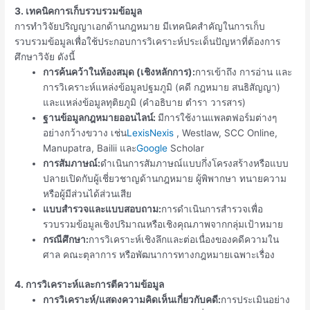
3. เทคนิคการเก็บรวบรวมข้อมูล
การทำวิจัยปริญญาเอกด้านกฎหมาย มีเทคนิคสำคัญในการเก็บ
รวบรวมข้อมูลเพื่อใช้ประกอบการวิเคราะห์ประเด็นปัญหาที่ต้องการ
ศึกษาวิจัย ดังนี้
การค้นคว้าในห้องสมุด (เชิงหลักการ):
การเข้าถึง การอ่าน และ
การวิเคราะห์แหล่งข้อมูลปฐมภูมิ (คดี กฎหมาย สนธิสัญญา)
และแหล่งข้อมูลทุติยภูมิ (คำอธิบาย ตำรา วารสาร)
ฐานข้อมูลกฎหมายออนไลน์:
มีการใช้งานแพลตฟอร์มต่างๆ
อย่างกว้างขวาง เช่น
LexisNexis
, Westlaw, SCC Online,
Manupatra, Bailii และ
Google
Scholar
การสัมภาษณ์:
ดำเนินการสัมภาษณ์แบบกึ่งโครงสร้างหรือแบบ
ปลายเปิดกับผู้เชี่ยวชาญด้านกฎหมาย ผู้พิพากษา ทนายความ
หรือผู้มีส่วนได้ส่วนเสีย
แบบสำรวจและแบบสอบถาม:
การดำเนินการสำรวจเพื่อ
รวบรวมข้อมูลเชิงปริมาณหรือเชิงคุณภาพจากกลุ่มเป้าหมาย
กรณีศึกษา:
การวิเคราะห์เชิงลึกและต่อเนื่องของคดีความใน
ศาล คณะตุลาการ หรือพัฒนาการทางกฎหมายเฉพาะเรื่อง
4. การวิเคราะห์และการตีความข้อมูล
การวิเคราะห์/แสดงความคิดเห็นเกี่ยวกับคดี:
การประเมินอย่าง