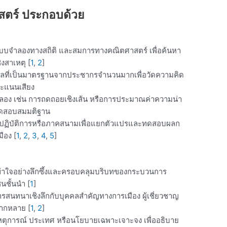
าสตร์ ประกอบด้วย
เลข แบบจำลองทางสถิติ และสมการทางคณิตศาสตร์ เพื่อค้นหา
ิงสาเหตุ
[
1
,
2
]
ลที่เป็นมาตรฐานจากประชากรจำนวนมากเพื่อวัดความคิด
ะแนนเสียง
ง เช่น การถดถอยเชิงเส้น หรือการประมาณค่าความน่า
่อทดสอบสมมติฐาน
ปฏิบัติการหรือภาคสนามเพื่อแยกตัวแปรและทดสอบผลก
ือง
[
1
,
2
,
3
,
4
,
5
]
มเข้าใจอย่างลึกซึ้งและครอบคลุมบริบทของกระบวนการ
นชั้นนำ
[
1
]
ารสนทนาเชิงลึกกับบุคคลสำคัญทางการเมือง ผู้เชี่ยวชาญ
หลากหลาย
[
1
,
2
]
เหตุการณ์ ประเทศ หรือนโยบายเฉพาะเจาะจง เพื่ออธิบาย