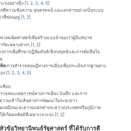
ะจงอย่างยิ่ง
[
1
,
2
,
3
,
4
,
5
]
ารตีความข้อความ สุนทรพจน์ และเอกสารอย่างเป็นระบบ
ที่ซ่อนอยู่
[
1
,
2
]
อทางคณิตศาสตร์เพื่อสร้างแบบจำลองว่าผู้มีบทบาท
ำกัดเฉพาะต่างๆ
[
1
,
2
]
การเพื่อศึกษาปฏิสัมพันธ์เชิงกลยุทธ์และการตัดสินใจ
ัน
คิด:
การสำรวจทฤษฎีทางการเมืองเพื่อประเมินรากฐานทาง
ือง
[
1
,
2
,
3
,
4
,
5
]
บเทียบ
รวจสอบเหตุการณ์ทางการเมือง บันทึก และการ
ทำความเข้าใจเส้นทางการพัฒนาในระยะยาว
ามเหมือนและความแตกต่างระหว่างประเทศหรือภูมิภาค
ให้เกิดผลลัพธ์ที่เฉพาะเจาะจง
[
1
,
2
]
หัวข้อวิทยานิพนธ์รัฐศาสตร์ ที่ได้รับการตี