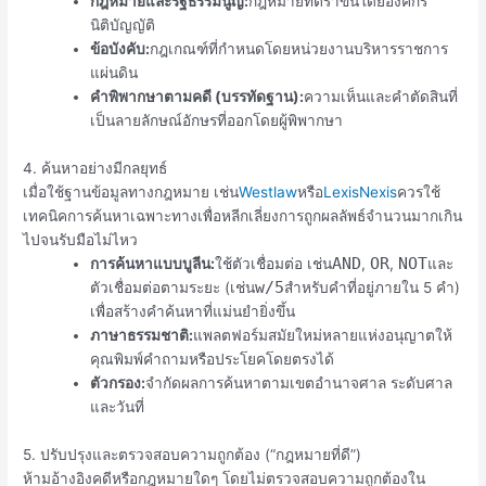
กฎหมายและรัฐธรรมนูญ:
กฎหมายที่ตราขึ้นโดยองค์กร
นิติบัญญัติ
ข้อบังคับ:
กฎเกณฑ์ที่กำหนดโดยหน่วยงานบริหารราชการ
แผ่นดิน
คำพิพากษาตามคดี (บรรทัดฐาน):
ความเห็นและคำตัดสินที่
เป็นลายลักษณ์อักษรที่ออกโดยผู้พิพากษา
4. ค้นหาอย่างมีกลยุทธ์
เมื่อใช้ฐานข้อมูลทางกฎหมาย เช่น
Westlaw
หรือ
LexisNexis
ควรใช้
เทคนิคการค้นหาเฉพาะทางเพื่อหลีกเลี่ยงการถูกผลลัพธ์จำนวนมากเกิน
ไปจนรับมือไม่ไหว
AND
OR
NOT
การค้นหาแบบบูลีน:
ใช้ตัวเชื่อมต่อ เช่น
,
,
และ
w/5
ตัวเชื่อมต่อตามระยะ (เช่น
สำหรับคำที่อยู่ภายใน 5 คำ)
เพื่อสร้างคำค้นหาที่แม่นยำยิ่งขึ้น
ภาษาธรรมชาติ:
แพลตฟอร์มสมัยใหม่หลายแห่งอนุญาตให้
คุณพิมพ์คำถามหรือประโยคโดยตรงได้
ตัวกรอง:
จำกัดผลการค้นหาตามเขตอำนาจศาล ระดับศาล
และวันที่
5. ปรับปรุงและตรวจสอบความถูกต้อง (“กฎหมายที่ดี”)
ห้ามอ้างอิงคดีหรือกฎหมายใดๆ โดยไม่ตรวจสอบความถูกต้องใน