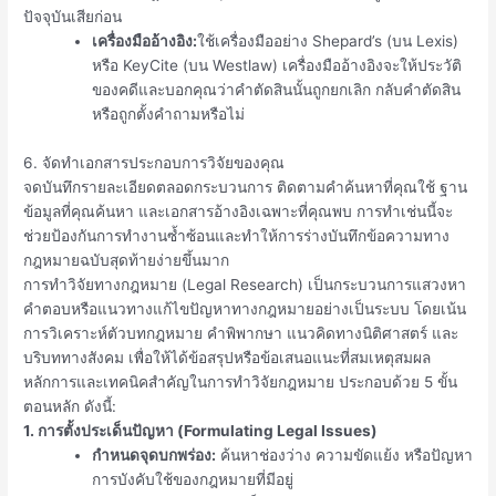
ปัจจุบันเสียก่อน
เครื่องมืออ้างอิง:
ใช้เครื่องมืออย่าง Shepard’s (บน Lexis)
หรือ KeyCite (บน Westlaw) เครื่องมืออ้างอิงจะให้ประวัติ
ของคดีและบอกคุณว่าคำตัดสินนั้นถูกยกเลิก กลับคำตัดสิน
หรือถูกตั้งคำถามหรือไม่
6. จัดทำเอกสารประกอบการวิจัยของคุณ
จดบันทึกรายละเอียดตลอดกระบวนการ ติดตามคำค้นหาที่คุณใช้ ฐาน
ข้อมูลที่คุณค้นหา และเอกสารอ้างอิงเฉพาะที่คุณพบ การทำเช่นนี้จะ
ช่วยป้องกันการทำงานซ้ำซ้อนและทำให้การร่างบันทึกข้อความทาง
กฎหมายฉบับสุดท้ายง่ายขึ้นมาก
การทำวิจัยทางกฎหมาย (Legal Research) เป็นกระบวนการแสวงหา
คำตอบหรือแนวทางแก้ไขปัญหาทางกฎหมายอย่างเป็นระบบ โดยเน้น
การวิเคราะห์ตัวบทกฎหมาย คำพิพากษา แนวคิดทางนิติศาสตร์ และ
บริบททางสังคม เพื่อให้ได้ข้อสรุปหรือข้อเสนอแนะที่สมเหตุสมผล
หลักการและเทคนิคสำคัญในการทำวิจัยกฎหมาย ประกอบด้วย 5 ขั้น
ตอนหลัก ดังนี้:
1. การตั้งประเด็นปัญหา (Formulating Legal Issues)
กำหนดจุดบกพร่อง:
ค้นหาช่องว่าง ความขัดแย้ง หรือปัญหา
การบังคับใช้ของกฎหมายที่มีอยู่