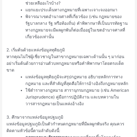
ช่วยเหลืออะไรบ้าง?
แยกแยะประเด็นทางกฎหมายที่เฉพาะเจาะจงออกมา
พิจารณาเขตอำนาจศาลที่เกี่ยวข้อง (เช่น กฎหมายของ
รัฐบาลกลาง รัฐ หรือท้องถิ่น) คำพิพากษาที่เป็นบรรทัดฐาน
ทางกฎหมายจะมีผลผูกพันก็ต่อเมื่ออยู่ในเขตอำนาจศาลที่
เกี่ยวข้องเท่านั้น
2. เริ่มต้นด้วยแหล่งข้อมูลทุติยภูมิ
หากคุณไม่ใช่ผู้เชี่ยวชาญในสาขากฎหมายเฉพาะด้านนั้น ๆ มาก่อน
อย่าเริ่มต้นด้วยการอ่านตัวบทกฎหมายหรือคำพิพากษาโดยตรงเด็ด
ขาด
แหล่งข้อมูลทุติยภูมิจะสรุปกฎหมาย อธิบายหลักการทาง
กฎหมาย และที่สำคัญที่สุดคือให้การอ้างอิงถึงกฎหมายหลัก
ใช้ตำราทางกฎหมาย สารานุกรมกฎหมาย (เช่น American
Jurisprudence) คู่มือการปฏิบัติงาน และบทความใน
วารสารกฎหมายเป็นแหล่งอ้างอิง
3. ศึกษาจากแหล่งข้อมูลปฐมภูมิ
แหล่งข้อมูลปฐมภูมิเป็นตัวกำหนดกฎหมายที่มีผลผูกพันจริง คุณควร
ติดตามหัวข้อนี้ตามลำดับดังนี้: