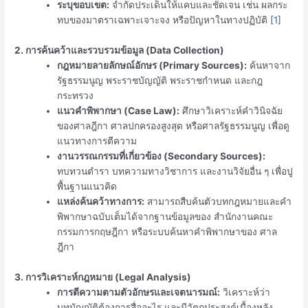
ระบุขอบเขต:
จำกัดประเด็นให้แคบและชัดเจน เช่น ผลกระ
ทบของมาตราเฉพาะเจาะจง หรือปัญหาในทางปฏิบัติ
[
1
]
2. การค้นคว้าและรวบรวมข้อมูล (Data Collection)
กฎหมายลายลักษณ์อักษร (Primary Sources):
ค้นหาจาก
รัฐธรรมนูญ พระราชบัญญัติ พระราชกำหนด และกฎ
กระทรวง
แนวคำพิพากษา (Case Law):
ศึกษาวิเคราะห์คำวินิจฉัย
ของศาลฎีกา ศาลปกครองสูงสุด หรือศาลรัฐธรรมนูญ เพื่อดู
แนวทางการตีความ
งานวรรณกรรมที่เกี่ยวข้อง (Secondary Sources):
ทบทวนตำรา บทความทางวิชาการ และงานวิจัยอื่น ๆ เพื่อปู
พื้นฐานแนวคิด
แหล่งค้นคว้าทางการ:
สามารถสืบค้นตัวบทกฎหมายและคำ
พิพากษาฉบับเต็มได้จากฐานข้อมูลของ สำนักงานคณะ
กรรมการกฤษฎีกา หรือระบบค้นหาคำพิพากษาของ ศาล
ฎีกา
3. การวิเคราะห์กฎหมาย (Legal Analysis)
การตีความตามตัวอักษรและเจตนารมณ์:
วิเคราะห์ว่า
บทบัญญัติต้องการสื่ออะไร และมีวัตถุประสงค์เบื้องหลัง