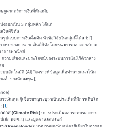
ศรษฐศาสตร์การเงินที่ทันสมัย
บ่งออกเป็น 3 กลุ่มหลัก ได้แก่:
งินดิจิทัล
ูปแบบการเงินดั้งเดิม หัวข้อวิจัยในกลุ่มนี้ได้แก่: []
ระทบของการออกเงินดิจิทัลโดยธนาคารกลางต่อสภาพ
นาคารพาณิชย์
:
ความเสี่ยงและประโยชน์ของระบบการเงินไร้ตัวกลาง
สม
ะบบอัตโนมัติ (AI) วิเคราะห์ข้อมูลเพื่อทำนายแนวโน้ม
มล้ำของนักลงทุน
[]
ance)
สรรเงินทุน ผู้เชี่ยวชาญระบุว่าเป็นประเด็นที่มีการเติบโต
: [
1
]
ากาศ (Climate Risk):
การประเมินผลกระทบของการ
้เสีย (NPLs) และมูลค่าหลักทรัพย์
ียว (Green Bonds):
บทบาทของพันธบัตรสีเขียวในการลด