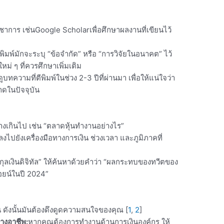
ิชาการ เช่น
Google Scholar
เพื่อศึกษาผลงานที่เขียนไว้
ตีพิมพ์มักจะระบุ “ข้อจำกัด” หรือ “การวิจัยในอนาคต” ไว้
ม่ ๆ ที่ควรศึกษาเพิ่มเติม
ดูบทความที่ตีพิมพ์ในช่วง 2-3 ปีที่ผ่านมา เพื่อให้แน่ใจว่า
ลาดในปัจจุบัน
้างเกินไป เช่น “ตลาดหุ้นทำงานอย่างไร”
ปยังเครื่องมือทางการเงิน ช่วงเวลา และภูมิภาคที่
กุลเงินดิจิทัล” ให้ค้นหาด้วยคำว่า “ผลกระทบของทวีตของ
อยน์ในปี 2024”
 ดังนั้นมันต้องดึงดูดความสนใจของคุณ
[
1
,
2
]
ทางอาชีพ:
หากคุณต้องการทำงานด้านการเงินองค์กร ให้