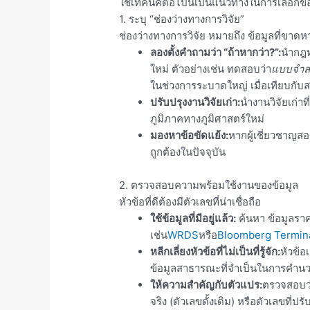
ใช้เทคนิคต่อไปนี้เป็นแนวทางในการเลือกข
1. ระบุ “ช่องว่างทางการวิจัย”
ช่องว่างทางการวิจัย หมายถึง ข้อมูลที่ขาดห
ลองตั้งคำถามว่า “ถ้าหากว่า?”:
นำกฎทา
ใหม่ ตัวอย่างเช่น ทดสอบว่า
แบบจำล
ในช่วงการระบาดใหญ่ เมื่อเทียบกับ
ปรับปรุงงานวิจัยเก่า:
นำงานวิจัยเก่าท
ภูมิภาคทางภูมิศาสตร์ใหม่
มองหาข้อขัดแย้ง:
หากผู้เชี่ยวชาญสอ
ถูกต้องในปัจจุบัน
2. ตรวจสอบความพร้อมใช้งานของข้อมูล
หัวข้อที่ดีต้องมีตัวเลขที่น่าเชื่อถือ
ใช้ข้อมูลที่มีอยู่แล้ว:
ค้นหา ข้อมูลรา
เช่น
WRDS
หรือ
Bloomberg Termin
หลีกเลี่ยงหัวข้อที่ไม่เป็นที่รู้จัก:
หัวข้อ
ข้อมูลสาธารณะที่จำเป็นในการคำน
ให้ความสำคัญกับตัวแปร:
ตรวจสอบว่
จริง (ตัวเลขดั้งเดิม) หรือตัวเลขที่ป