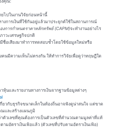
องคุณ:
ายไปในงานวิจัยก่อนหน้านี้
งการเงินที่ใช้กันอยู่แล้วมาประยุกต์ใช้ในสถานการณ์
องการกำหนดราคาหลักทรัพย์ (CAPM)
จะทำงานอย่างไร
สภาวะเศรษฐกิจปกติ
ี่มีชื่อเสียงมาทำการทดสอบซ้ำโดยใช้ข้อมูลใหม่หรือ
งคนมีความเห็นไม่ตรงกัน ให้ทำการวิจัยเพื่อดูว่าทฤษฎีใด
คาหุ้นและรายงานทางการเงินจากฐานข้อมูลต่างๆ
al
เกี่ยวกับธุรกิจขนาดเล็กในท้องถิ่นอาจฟังดูน่าสนใจ แต่ขาด
วณและสร้างแผนภูมิ
าตัวเลขที่คุณต้องการเป็นตัวเลขที่คำนวณตามมูลค่าที่แท้
รับตามอัตราเงินเฟ้อแล้ว (ตัวเลขที่ปรับตามอัตราเงินเฟ้อ)