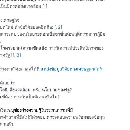
เป็นมิตรต่อสิ่งแวดล้อม
[
1
]
งเศรษฐกิจ
ิบทใหม่ หัวข้อวิจัยยอดฮิตคือ: [,
2
]
ลกระทบของนโยบายดอกเบี้ยขาขึ้นต่อพฤติกรรมการกู้ยืม
น
โรคระบาด/ความขัดแย้ง:
การวิเคราะห์ประสิทธิภาพของ
าครัฐ
[
1
,
3
]
งานวิจัยล่าสุดได้ที่
แหล่งข้อมูลวิจัยทางเศรษฐศาสตร์
้เลยว่า:
โลยี
,
สิ่งแวดล้อม
, หรือ
นโยบายของรัฐ
?
ล
ที่ต้องการเน้นเป็นพิเศษหรือไม่?
เงิน
ระบุ
ช่องว่างความรู้
ในวรรณกรรมที่มี
นหาคำถามที่ยังไม่มีคำตอบ ตรวจสอบความพร้อมของข้อมูล
ส่วนตัว