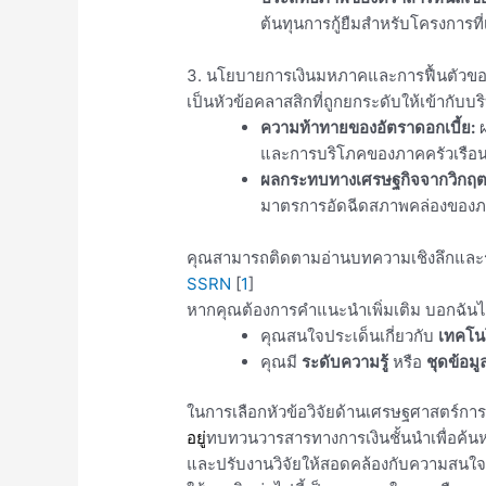
ต้นทุนการกู้ยืมสำหรับโครงการที่
3. นโยบายการเงินมหภาคและการฟื้นตัวขอ
เป็นหัวข้อคลาสสิกที่ถูกยกระดับให้เข้ากับบร
ความท้าทายของอัตราดอกเบี้ย:
ผ
และการบริโภคของภาคครัวเรือ
ผลกระทบทางเศรษฐกิจจากวิกฤต
มาตรการอัดฉีดสภาพคล่องของภ
คุณสามารถติดตามอ่านบทความเชิงลึกและร่าง
SSRN
[
1
]
หากคุณต้องการคำแนะนำเพิ่มเติม บอกฉันได
คุณสนใจประเด็นเกี่ยวกับ
เทคโน
คุณมี
ระดับความรู้
หรือ
ชุดข้อมู
ในการเลือกหัวข้อวิจัยด้านเศรษฐศาสตร์การ
อยู่
ทบทวน
วารสารทางการเงินชั้นนำ
เพื่อค้
และปรับงานวิจัยให้สอดคล้องกับความสนใจ