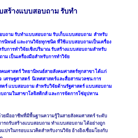
ย รับสร้างแบบสอบถาม รับทำ
สอบถาม รับทำแบบสอบถาม รับเก็บแบบสอบถาม สำหรับ
ารนิพนธ์ และงานวิจัยทุกชนิด ที่ใช้แบบสอบถามเป็นเครื่อง
หรับการทำวิจัยเชิงปริมาณ รับสร้างแบบสอบถามสำหรับ
าม เป็นเครื่องมือสำหรับการทำวิจัย
คมศาสตร์ วิทยานิพนธ์สายสังคมศาสตร์ทุกสาขา ได้แก่
จ เศรษฐศาสตร์ นิเทศศาสตร์และสื่อสารมวลชน การ
าสตร์ แบบสอบถาม สำหรับวิจัยด้านรัฐศาสตร์ แบบสอบถาม
บถามในสาขาโลจิสติกส์ และการจัดการโซ่อุปทาน
ืออาชีพที่มีพื้นฐานความรู้ในสายสังคมศาสตร์ ระดับ
รถรับสร้างแบบสอบถาม ทำแบบสอบถาม ได้อย่างถูก
งแปรในกรอบแนวคิดสำหรับงานวิจัย อ้างอิงเชื่อมโยงกับ
มด