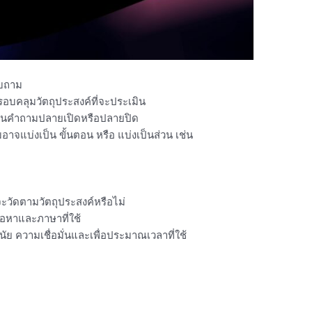
อบถาม
ครอบคลุมวัตถุประสงค์ที่จะประเมิน
นคำถามปลายเปิดหรือปลายปิด
แบ่งเป็น ขั้นตอน หรือ แบ่งเป็นส่วน เช่น
จะวัดตามวัตถุประสงค์หรือไม่
้อหาและภาษาที่ใช้
ย ความเชื่อมั่นและเพื่อประมาณเวลาที่ใช้