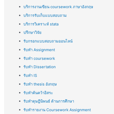
บริการงานเขียน coursework ภาษาอังกฤษ
บริการรับเก็บแบบสอบถาม
บริการวิเคราะห์ stata
ปรึกษาวิจัย
รับกรอกแบบสอบถามออนไลน์
รับทำ Assignment
รับทำ coursework
รับทำ Dissertation
รับทำ IS
รับทำ thesis อังกฤษ
รับทำค้นคว้าอิสระ
รับทำดุษฎีนิพนธ์ ด้านการศึกษา
รับทำรายงาน Coursework Assignment