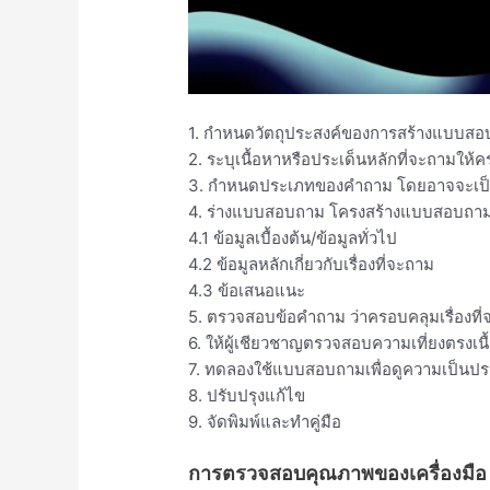
1. กำหนดวัตถุประสงค์ของการสร้างแบบส
2. ระบุเนื้อหาหรือประเด็นหลักที่จะถามให้
3. กำหนดประเภทของคำถาม โดยอาจจะเป็
4. ร่างแบบสอบถาม โครงสร้างแบบสอบถามอาจ
4.1 ข้อมูลเบื้องต้น/ข้อมูลทั่วไป
4.2 ข้อมูลหลักเกี่ยวกับเรื่องที่จะถาม
4.3 ข้อเสนอแนะ
5. ตรวจสอบข้อคำถาม ว่าครอบคลุมเรื่องที่
6. ให้ผู้เชียวชาญตรวจสอบความเที่ยงตรงเนื
7. ทดลองใช้แบบสอบถามเพื่อดูความเป็นปรนั
8. ปรับปรุงแก้ไข
9. จัดพิมพ์และทำคู่มือ
การตรวจสอบคุณภาพของเครื่องมือ