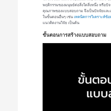
พฤติกรรมของมนุษย์ต่อสิ่งใดสิ่งหนึ่ง หรือปัจ
คุณภาพของแบบสอบถาม จึงเป็นปัจจัยและ
ในขั้นตอนอื่นๆ เช่น
เทคนิคการวิเคราะห์ข้อ
แนวคิดงานวิจัย เป็นต้น
ขั้นตอนการสร้างแบบสอบถาม