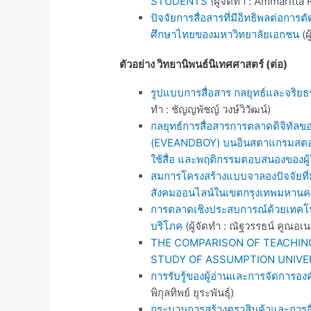
STUDENTS
(ผู้จัดทำ : Ammaritta
ปัจจัยการสื่อสารที่มีอิทธิพลต่อกา
ศึกษาไทยของมหาวิทยาลัยเอกชน
(ผ
ตัวอย่าง วิทยานิพนธ์นิเทศศาสตร์ (ต่อ)
รูปแบบการสื่อสาร กลยุทธ์และจริ
ทำ : ชัญญพัชญ์ วงษ์วิวัฒน์)
กลยุทธ์การสื่อสารการตลาดดิจิทัล
(EVEANDBOY) บนอินสตาแกรมสตอรี่ 
ใช้สื่อ และพฤติกรรมตอบสนองของผู้
สมการโครงสร้างแบบจาลองปัจจัยที่ม
สังคมออนไลน์ในเขตกรุงเทพมหานค
การตลาดเชิงประสบการณ์ด้วยเทคโนโ
บริโภค
(ผู้จัดทำ : ณัฐวรรธน์ คูณอเน
THE COMPARISON OF TEACHING
STUDY OF ASSUMPTION UNIVE
การรับรู้ของผู้อ่านและการจัดการองค
พิกุลทิพย์ ยุระพันธุ์)
กระบวนการสร้างตราสินค้าและการสื