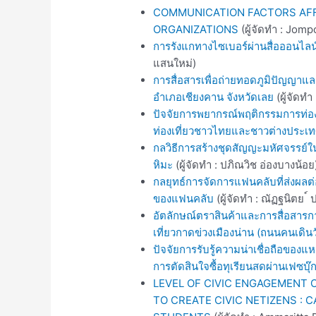
COMMUNICATION FACTORS AFF
ORGANIZATIONS
(ผู้จัดทำ : Jom
การรังแกทางไซเบอร์ผ่านสื่อออนไล
แสนใหม่)
การสื่อสารเพื่อถ่ายทอดภูมิปัญญา
อำเภอเชียงคาน จังหวัดเลย
(ผู้จัดท
ปัจจัยการพยากรณ์พฤติกรรมการท่องเท
ท่องเที่ยวชาวไทยและชาวต่างประเ
กลวิธีการสร้างชุดสัญญะมหัศจรรย์ใ
หิมะ
(ผู้จัดทำ : ปภิณวิช อ่องบางน้อย
กลยุทธ์การจัดการแฟนคลับที่ส่งผลต่
ของแฟนคลับ
(ผู้จัดทำ : ณัฏฐนิตย ์ 
อัตลักษณ์ตราสินค้าและการสื่อสารก
เที่ยวกาดข่วงเมืองน่าน (ถนนคนเดินว
ปัจจัยการรับรู้ความน่าเชื่อถือของแ
การตัดสินใจซื้อทุเรียนสดผ่านเฟซบุ๊
LEVEL OF CIVIC ENGAGEMENT
TO CREATE CIVIC NETIZENS :