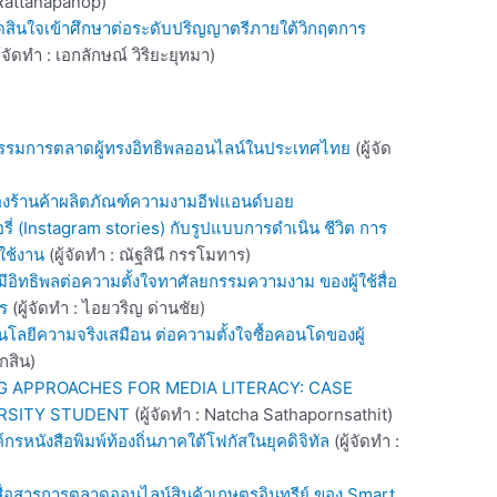
 Rattanapanop)
รตัดสินใจเข้าศึกษาต่อระดับปริญญาตรีภายใต้วิกฤตการ
ู้จัดทำ : เอกลักษณ์ วิริยะยุทมา)
ยธรรมการตลาดผู้ทรงอิทธิพลออนไลน์ในประเทศไทย
(ผู้จัด
ของร้านค้าผลิตภัณฑ์ความงามอีฟแอนด์บอย
(Instagram stories) กับรูปแบบการดำเนิน ชีวิต การ
ใช้งาน
(ผู้จัดทำ : ณัฐสินี กรรโมทาร)
ีอิทธิพลต่อความตั้งใจทาศัลยกรรมความงาม ของผู้ใช้สื่อ
ร
(ผู้จัดทำ : ไอยวริญ ด่านชัย)
ลยีความจริงเสมือน ต่อความตั้งใจซื้อคอนโดของผู้
กสิน)
 APPROACHES FOR MEDIA LITERACY: CASE
RSITY STUDENT
(ผู้จัดทำ : Natcha Sathapornsathit)
์กรหนังสือพิมพ์ท้องถิ่นภาคใต้โฟกัสในยุคดิจิทัล
(ผู้จัดทำ :
่อสารการตลาดออนไลน์สินค้าเกษตรอินทรีย์ ของ Smart