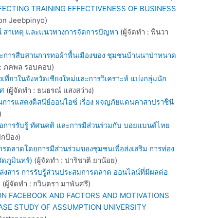
ECTING TRAINING EFFECTIVENESS OF BUSINESS
pon Jeebpinyo)
น์ สาเหตุ และแนวทางการจัดการปัญหา
(ผู้จัดทำ : พินวา
และการสืบสานการทอผ้าพื้นเมืองของ ชุมชนบ้านนาป่าหนาด
ำ : ภคพล รอบคอบ)
ี่ยวในจังหวัดเชียงใหม่และการวิเคราะห์ แบ่งกลุ่มนัก
ทศ
(ผู้จัดทำ : ธนธรณ์ แสงสว่าง)
นการแสดงดิสนีย์ออนไอซ์ เรื่อง ผจญภัยแดนคาสาปราชินี
)
อการรับรู้ ทัศนคติ และการมีส่วนร่วมกับ บอยแบนด์ไทย
ปกป้อง)
ารตลาดโดยการมีส่วนร่วมของชุมชนเพื่อส่งเสริม การท่อง
ัดภูมินทร์)
(ผู้จัดทำ : ปาริชาติ ยาน้อย)
หล่งสาร การรับรู้ส่วนประสมการตลาด ออนไลน์ที่มีผลต่อ
ก
(ผู้จัดทำ : กวินตรา มาพันศรี)
 ON FACEBOOK AND FACTORS AND MOTIVATIONS
 CASE STUDY OF ASSUMPTION UNIVERSITY