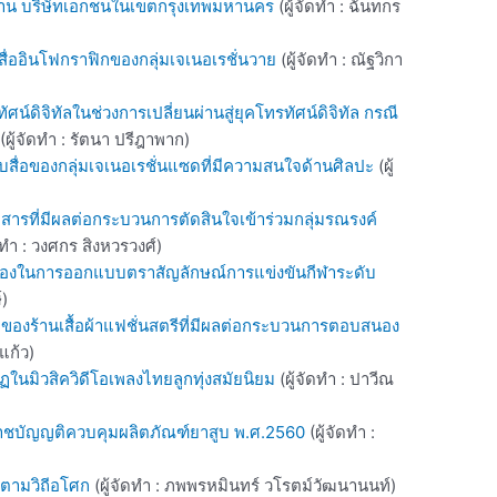
งาน บริษัทเอกชนในเขตกรุงเทพมหานคร
(ผู้จัดทำ : ฉันทกร
สื่ออินโฟกราฟิกของกลุ่มเจเนอเรชั่นวาย
(ผู้จัดทำ : ณัฐวิกา
ดิจิทัลในช่วงการเปลี่ยนผ่านสู่ยุคโทรทัศน์ดิจิทัล กรณี
(ผู้จัดทำ : รัตนา ปรีฎาพาก)
บสื่อของกลุ่มเจเนอเรชั่นแซดที่มีความสนใจด้านศิลปะ
(ผู้
สารที่มีผลต่อกระบวนการตัดสินใจเข้าร่วมกลุ่มรณรงค์
ดทำ : วงศกร สิงหวรวงศ์)
่ยวข้องในการออกแบบตราสัญลักษณ์การแข่งขันกีฬาระดับ
์)
องร้านเสื้อผ้าแฟชั่นสตรีที่มีผลต่อกระบวนการตอบสนอง
แก้ว)
ในมิวสิควิดีโอเพลงไทยลูกทุ่งสมัยนิยม
(ผู้จัดทำ : ปาวีณ
ราชบัญญติควบคุมผลิตภัณฑ์ยาสูบ พ.ศ.2560
(ผู้จัดทำ :
่อตามวิถีอโศก
(ผู้จัดทำ : ภพพรหมินทร์ วโรตม์วัฒนานนท์)