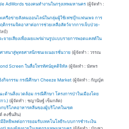
oogle AdWords ของคนทำงานในกรุงเทพมหานคร
(ผู้จัดทำ :
พเครือข่ายสังคมออนไลน์ในกลุ่มผู้ใช้เฟซบุ๊กแฟนเพจ การ
พฤติกรรมจิตอาสาต่อการช่วยเหลือสัตว์จากการเจ็บป่วย-
ลป์)
จายเสียงเพื่อเผยแพร่ผ่านรูปแบบรายการพอดแคสต์ใน
)
ศาสนาสู่พุทธศาสนิกชนเจเนอเรชั่นวาย
(ผู้จัดทำ : วรรณ
nd Screen ในสื่อโทรทัศน์ยุคดิจิทัล
(ผู้จัดทำ : นัทพร
ิงกิจกรรม กรณีศึกษา Cheeze Market
(ผู้จัดทำ : กัญญ์ต
ะด้านสิ่งแวดล้อม กรณีศึกษา โครงการป่าในเมืองโดย
สกว.)
(ผู้จัดทำ : ชญานิษฐ์ เข็มกลัด)
เลือกบริโภคอาหารคลีนของผู้บริโภคในเขต
์ คงชื่นสิน)
ี่มีอิทธิพลต่อการยอมรับเทคโนโลยีระบบการชำระเงิน
nt) ของผู้สูงอายุในเขตกรุงเทพมหานคร
(ผู้จัดทำ : บัญชา