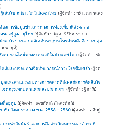
)
มผู้เล่นโปเกม่อน โกในสังคมไทย
(ผู้จัดทำ : พศิน เหล่าแสง
งการข้อมูลข่าวสารทางการท่องเที่ยวที่ส่งผลต่อ
ของผู้สูงอายุไทย
(ผู้จัดทำ : ณัฐจารี ปิ่นประภา)
งพอใจของแอปพลิเคชันหาคู่บนโทรศัพท์มือถือของกลุ่ม
พายพายุห์)
อสังคมออนไลน์ของละครเวทีในประเทศไทย
(ผู้จัดทำ : ชัย
ไลน์และปัจจัยทางจิตที่พยากรณ์ภาวะโรคซึมเศร้า
(ผู้จัด
มูลและส่วนประสมทางการตลาดที่ส่งผลต่อการตัดสินใจ
นในเขตกรุงเทพมหานครและปริมณฑล
(ผู้จัดทำ : ฐิตารีย์
ื่อยูทูป
(ผู้จัดทำ : เดชพัฒน์ มั่นคงหัตถ์)
งเสริมสังคมระหว่าง พ.ศ. 2558 – 2560
(ผู้จัดทำ : อดิษฐ์
ื่อประชาสัมพันธ์ และการสื่อสารวัฒนธรรมองค์การ ที่